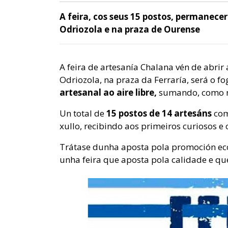
A feira, cos seus 15 postos, permanece
Odriozola e na praza de Ourense
A feira de artesanía Chalana vén de abrir
Odriozola,
na praza da Ferraría, será o f
artesanal ao aire libre,
sumando, como no
Un total de
15 postos de 14 artesáns
com
xullo, recibindo aos primeiros curiosos 
Trátase dunha aposta pola promoción ec
unha feira que aposta pola calidade e q