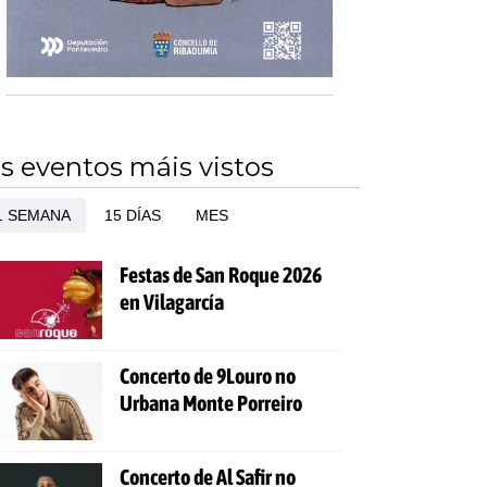
s eventos máis vistos
1 SEMANA
15 DÍAS
MES
Festas de San Roque 2026
en Vilagarcía
Concerto de 9Louro no
Urbana Monte Porreiro
Concerto de Al Safir no