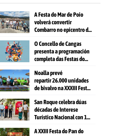
A Festa do Mar de Poio
volverá convertir
Combarro no epicentro da
cultura mariñeira
O Concello de Cangas
presenta a programación
completa das Festas do
Cristo 2026
Noalla prevé
repartir 26.000 unidades
de bivalvo na XXXIII Festa
da Ostra
San Roque celebra dúas
décadas de Interese
Turístico Nacional con 10
días de festa e 81
A XXIII Festa do Pan do
actividades gratuítas