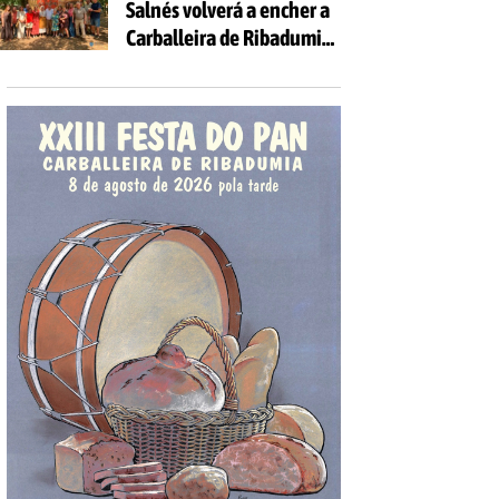
Salnés volverá a encher a
Carballeira de Ribadumia
de tradición, gastronomía
e actividades para todas
as idades