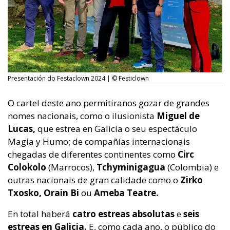
Presentación do Festaclown 2024 | © Festiclown
O cartel deste ano permitiranos gozar de grandes
nomes nacionais, como o ilusionista
Miguel de
Lucas,
que estrea en Galicia o seu espectáculo
Magia y Humo; de compañías internacionais
chegadas de diferentes continentes como
Circ
Colokolo
(Marrocos),
Tchyminigagua
(Colombia) e
outras nacionais de gran calidade como o
Zirko
Txosko, Orain Bi
ou
Ameba Teatre.
En total haberá
catro estreas absolutas
e
seis
estreas en Galicia.
E, como cada ano, o público do