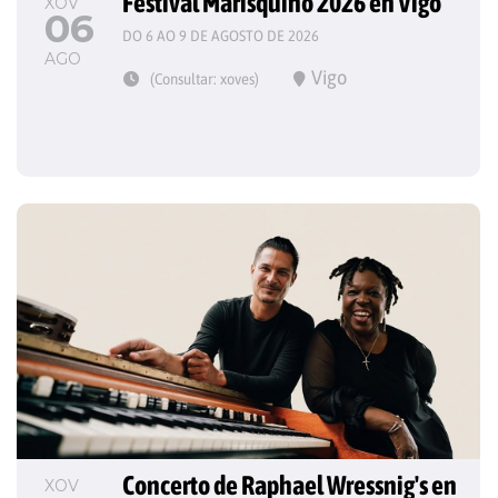
Festival Marisquiño 2026 en Vigo
XOV
06
DO 6 AO 9 DE AGOSTO DE 2026
AGO
Vigo
(Consultar: xoves)
Concerto de Raphael Wressnig's en 
XOV