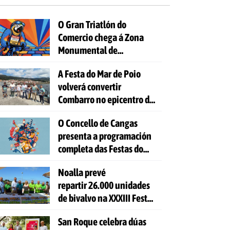
O Gran Triatlón do
Comercio chega á Zona
Monumental de
Pontevedra
A Festa do Mar de Poio
volverá convertir
Combarro no epicentro da
cultura mariñeira
O Concello de Cangas
presenta a programación
completa das Festas do
Cristo 2026
Noalla prevé
repartir 26.000 unidades
de bivalvo na XXXIII Festa
da Ostra
San Roque celebra dúas