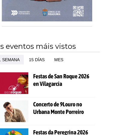
s eventos máis vistos
1 SEMANA
15 DÍAS
MES
Festas de San Roque 2026
en Vilagarcía
Concerto de 9Louro no
Urbana Monte Porreiro
Festas da Peregrina 2026