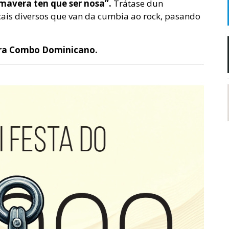
imavera ten que ser nosa”.
Trátase dun
cais diversos que van da cumbia ao rock, pasando
ra Combo Dominicano.