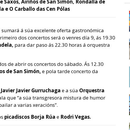
e Saxos, Airiños de San Simón, Rondalla de
 e O Carballo das Cen Pólas
a
sumará á súa excelente oferta gastronómica
imeiro dos concertos será o venres día 9, ás 19.30
ndela,
para dar paso ás 22.30 horas á orquestra
os de abrir os concertos do sábado. Ás 12.30
ños de San Simón,
e pola tarde concerto da
Javier Javier Gurruchaga
e a súa
Orquestra
nala que “a súa transgresora mistura de humor
bailar a varias xeracións”.
os
picadiscos Borja Rúa
e
Rodri Vegas.