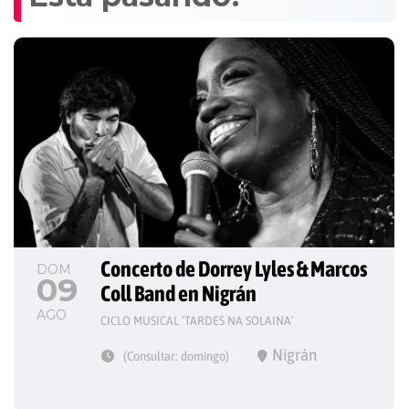
Concerto de Dorrey Lyles & Marcos 
DOM
09
Coll Band en Nigrán
AGO
CICLO MUSICAL ‘TARDES NA SOLAINA’
Nigrán
(Consultar: domingo)