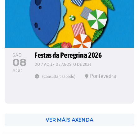
Festas da Peregrina 2026
SÁB
08
DO 7 AO 17 DE AGOSTO DE 2026
AGO
Pontevedra
(Consultar: sábado)
VER MÁIS AXENDA