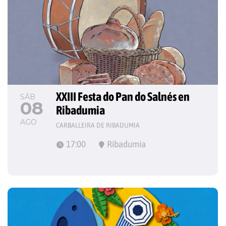
XXIII Festa do Pan do Salnés en 
SÁB
08
Ribadumia
AGO
CARBALLEIRA DE RIBADUMIA
17:00
Ribadumia