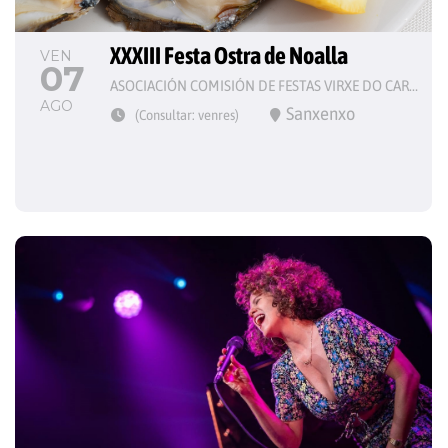
XXXIII Festa Ostra de Noalla
VEN
07
ASOCIACIÓN COMISIÓN DE FESTAS VIRXE DO CARME
AGO
Sanxenxo
(Consultar: venres)