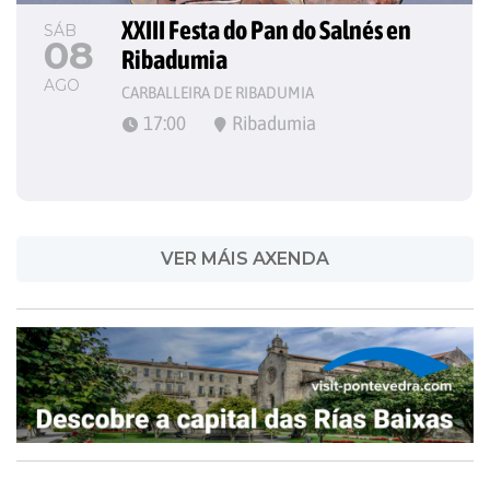
XXIII Festa do Pan do Salnés en 
SÁB
08
Ribadumia
AGO
CARBALLEIRA DE RIBADUMIA
17:00
Ribadumia
VER MÁIS AXENDA