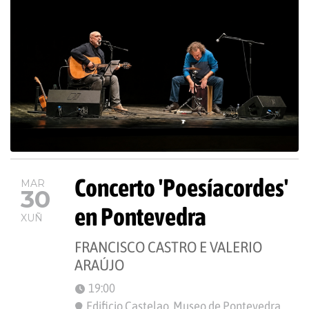
Concerto 'Poesíacordes'
MAR
30
en Pontevedra
XUÑ
FRANCISCO CASTRO E VALERIO
ARAÚJO
19:00
Edificio Castelao. Museo de Pontevedra