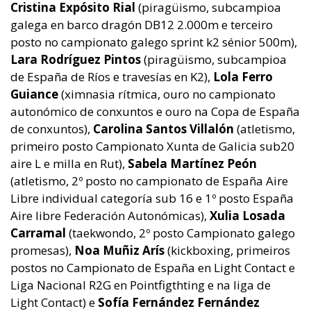
Cristina Expósito Rial
(piragüismo, subcampioa
galega en barco dragón DB12 2.000m e terceiro
posto no campionato galego sprint k2 sénior 500m),
Lara Rodríguez Pintos
(piragüismo, subcampioa
de España de Ríos e travesías en K2),
Lola Ferro
Guiance
(ximnasia rítmica, ouro no campionato
autonómico de conxuntos e ouro na Copa de España
de conxuntos),
Carolina Santos Villalón
(atletismo,
primeiro posto Campionato Xunta de Galicia sub20
aire L e milla en Rut),
Sabela Martínez Peón
(atletismo, 2º posto no campionato de España Aire
Libre individual categoría sub 16 e 1º posto España
Aire libre Federación Autonómicas),
Xulia Losada
Carramal
(taekwondo, 2º posto Campionato galego
promesas),
Noa Muñiz Arís
(kickboxing, primeiros
postos no Campionato de España en Light Contact e
Liga Nacional R2G en Pointfigthting e na liga de
Light Contact) e
Sofía Fernández Fernández