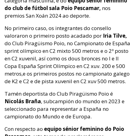
categoría masculina, e do
equipo sénior feminino
do club de fútbol sala Poio Pescamar,
nos
premios San Xoán 2024 ao deporte.
No primeiro caso, os integrantes do consello
valoraron o primeiro posto acadado por
Iria Tilve,
do Club Piragüismo Poio, no Campionato de España
sprint olímpico en C2 mixto 500 metros e o 2º posto
en C2 xuvenil, así como os dous bronces no I e II
Copa España Sprint Olímpico en C2 xuv. 200 e 500
metros,e os primeiros postos no campionato galego
de K2 e C2 e de pista xuvenil en C2 xuv 500 metros.
Tamén deportista do Club Piragüismo Poio é
Nicolás Braña
, subcampión do mundo en 2023 e
seleccionado para representar a España no
campionato do Mundo e de Europa.
Con respecto ao
equipo sénior feminino do Poio