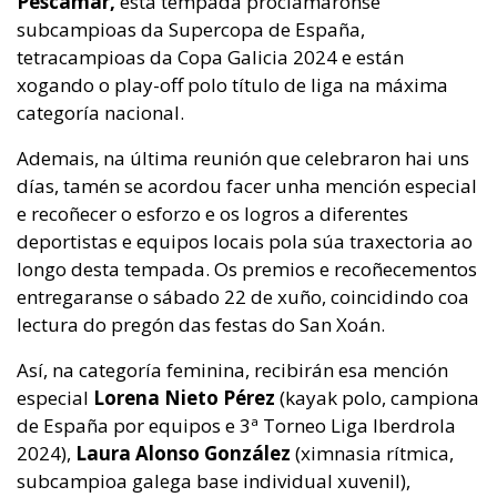
Pescamar,
esta tempada proclamáronse
subcampioas da Supercopa de España,
tetracampioas da Copa Galicia 2024 e están
xogando o play-off polo título de liga na máxima
categoría nacional.
Ademais, na última reunión que celebraron hai uns
días, tamén se acordou facer unha mención especial
e recoñecer o esforzo e os logros a diferentes
deportistas e equipos locais pola súa traxectoria ao
longo desta tempada. Os premios e recoñecementos
entregaranse o sábado 22 de xuño, coincidindo coa
lectura do pregón das festas do San Xoán.
Así, na categoría feminina, recibirán esa mención
especial
Lorena Nieto Pérez
(kayak polo, campiona
de España por equipos e 3ª Torneo Liga Iberdrola
2024),
Laura Alonso González
(ximnasia rítmica,
subcampioa galega base individual xuvenil),