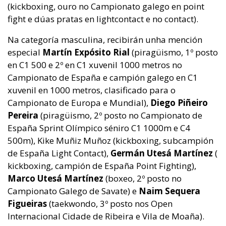
(kickboxing, ouro no Campionato galego en point
fight e dúas pratas en lightcontact e no contact).
Na categoría masculina, recibirán unha mención
especial
Martín Expósito Rial
(piragüismo, 1º posto
en C1 500 e 2º en C1 xuvenil 1000 metros no
Campionato de España e campión galego en C1
xuvenil en 1000 metros, clasificado para o
Campionato de Europa e Mundial),
Diego Piñeiro
Pereira
(piragüismo, 2º posto no Campionato de
España Sprint Olímpico séniro C1 1000m e C4
500m), Kike Muñiz Muñoz (kickboxing, subcampión
de España Light Contact),
Germán Utesá Martínez
(
kickboxing, campión de España Point Fighting),
Marco Utesá Martínez
(boxeo, 2º posto no
Campionato Galego de Savate) e
Naim Sequera
Figueiras
(taekwondo, 3º posto nos Open
Internacional Cidade de Ribeira e Vila de Moaña).