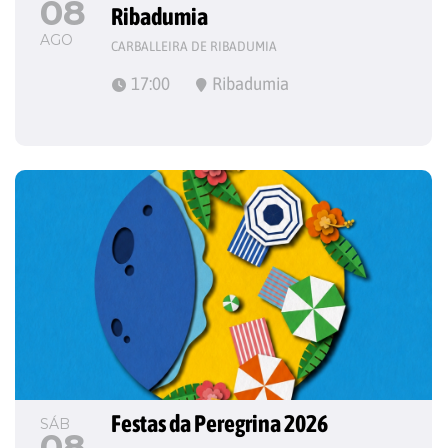
08
Ribadumia
AGO
CARBALLEIRA DE RIBADUMIA
17:00
Ribadumia
Festas da Peregrina 2026
SÁB
08