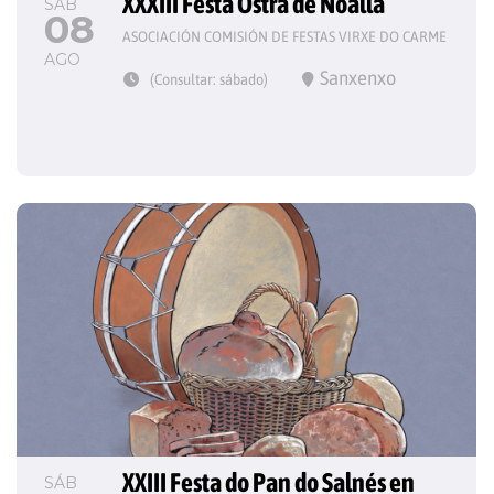
XXXIII Festa Ostra de Noalla
SÁB
08
ASOCIACIÓN COMISIÓN DE FESTAS VIRXE DO CARME
AGO
Sanxenxo
(Consultar: sábado)
XXIII Festa do Pan do Salnés en 
SÁB