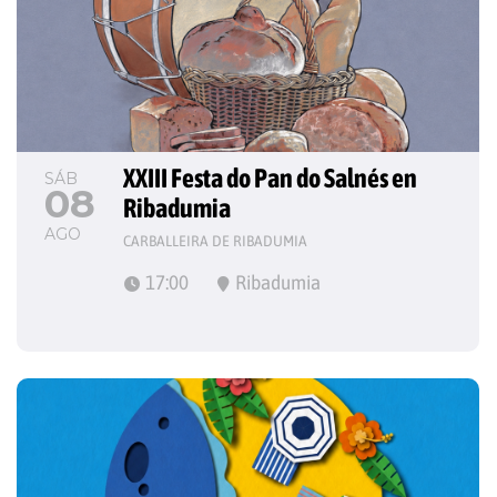
XXIII Festa do Pan do Salnés en 
SÁB
08
Ribadumia
AGO
CARBALLEIRA DE RIBADUMIA
17:00
Ribadumia