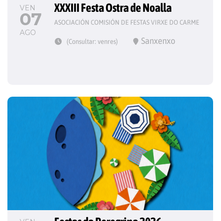
XXXIII Festa Ostra de Noalla
VEN
07
ASOCIACIÓN COMISIÓN DE FESTAS VIRXE DO CARME
AGO
Sanxenxo
(Consultar: venres)