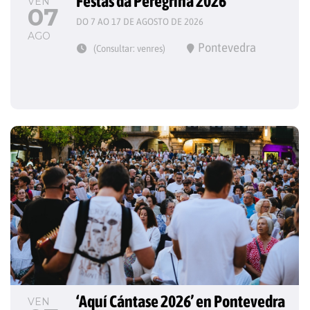
Festas da Peregrina 2026
VEN
07
DO 7 AO 17 DE AGOSTO DE 2026
AGO
Pontevedra
(Consultar: venres)
‘Aquí Cántase 2026’ en Pontevedra
VEN