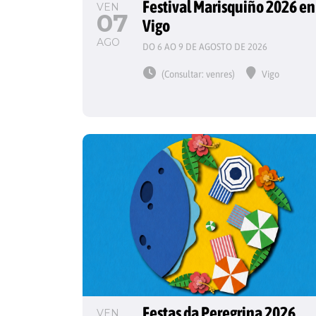
Festival Marisquiño 2026 en
VEN
07
Vigo
AGO
DO 6 AO 9 DE AGOSTO DE 2026
(Consultar: venres)
Vigo
Festas da Peregrina 2026
VEN