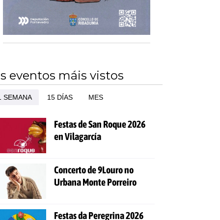
s eventos máis vistos
1 SEMANA
15 DÍAS
MES
Festas de San Roque 2026
en Vilagarcía
Concerto de 9Louro no
Urbana Monte Porreiro
Festas da Peregrina 2026