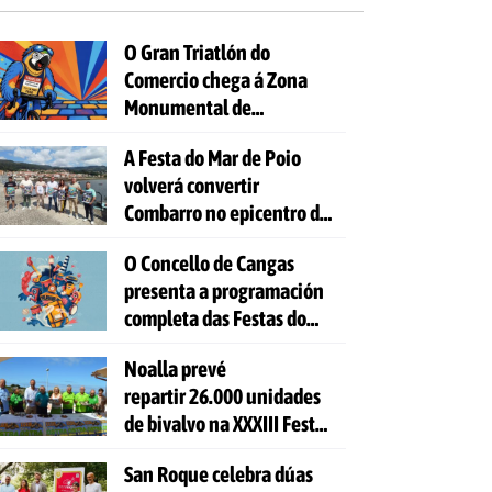
O Gran Triatlón do
Comercio chega á Zona
Monumental de
Pontevedra
A Festa do Mar de Poio
volverá convertir
Combarro no epicentro da
cultura mariñeira
O Concello de Cangas
presenta a programación
completa das Festas do
Cristo 2026
Noalla prevé
repartir 26.000 unidades
de bivalvo na XXXIII Festa
da Ostra
San Roque celebra dúas