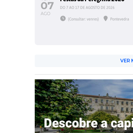
07
DO 7 AO 17 DE AGOSTO DE 2026
AGO
(Consultar: venres)
Pontevedra
VER 