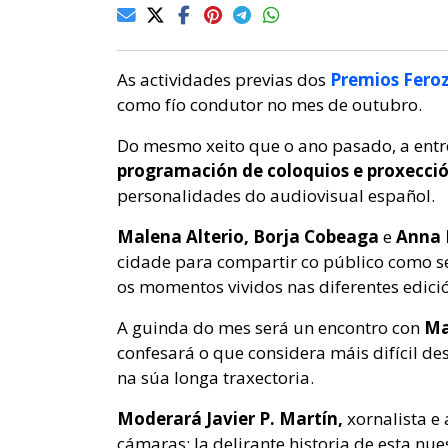
As actividades previas dos
Premios Fero
como fío condutor no mes de outubro.
Do mesmo xeito que o ano pasado, a ent
programación de coloquios e proxecció
personalidades do audiovisual español.
Malena Alterio, Borja Cobeaga
e
Anna R
cidade para compartir co público como se
os momentos vividos nas diferentes edici
A guinda do mes será un encontro con
Ma
confesará o que considera máis difícil d
na súa longa traxectoria.
Moderará Javier P. Martín,
xornalista e 
cámaras: la delirante historia de esta nu