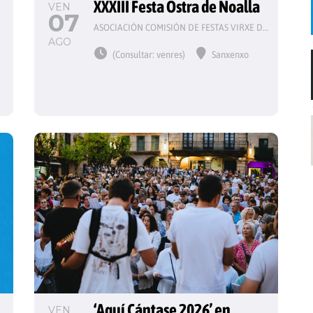
 
XXXIII Festa Ostra de Noalla
VEN
07
ASOCIACIÓN COMISIÓN DE FESTAS VIRXE DO CARME
AGO
(Consultar: venres)
Sanxenxo
‘Aquí Cántase 2026’ en 
VEN