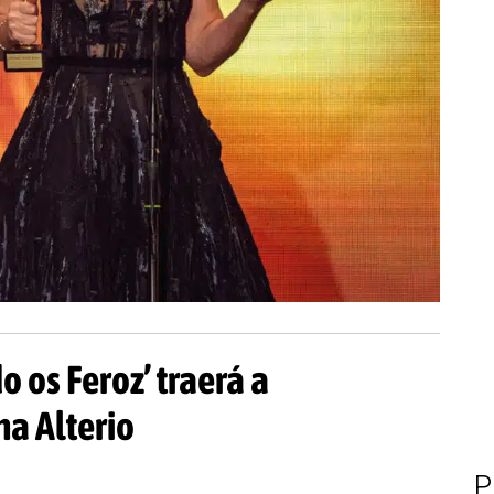
o os Feroz’ traerá a
na Alterio
P