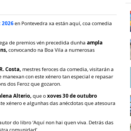
z 2026
en Pontevedra xa están aquí, coa comedia
rega de premios vén precedida dunha
ampla
ns,
convocando na Boa Vila a numerosas
. Costa,
mestres feroces da comedia, visitarán a
 manexan con este xénero tan especial e repasar
óns dos Feroz que gozaron.
lena Alterio,
que o
xoves 30 de outubro
este xénero e algunhas das anécdotas que atesoura
autor do libro ‘Aquí non hai quen viva. Detrás das
estra comunidad’.