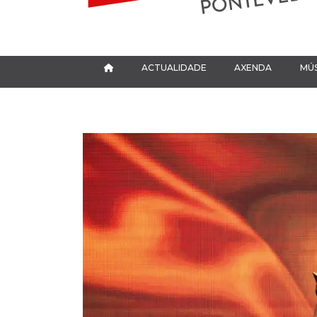
ACTUALIDADE
AXENDA
MÚS