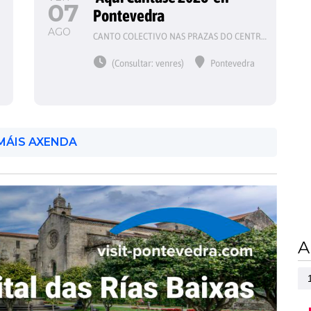
07
Pontevedra
AGO
CANTO COLECTIVO NAS PRAZAS DO CENTRO HISTÓRICO
(Consultar: venres)
Pontevedra
MÁIS AXENDA
A