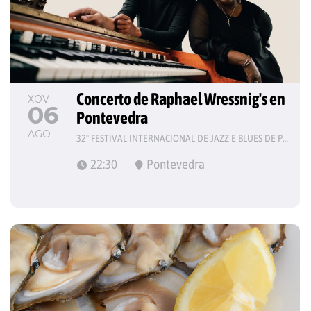
Concerto de Raphael Wressnig's en 
XOV
06
Pontevedra
AGO
32º FESTIVAL INTERNACIONAL DE JAZZ E BLUES DE PONTEVEDRA
22:30
Pontevedra