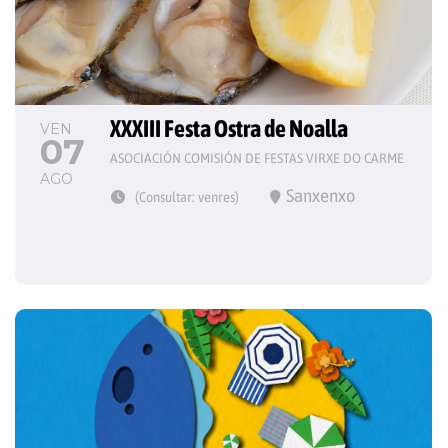
XXXIII Festa Ostra de Noalla
VEN
07
ASOCIACIÓN COMISIÓN DE FESTAS VIRXE DO CARME
AGO
Sanxenxo
(Consultar: venres)