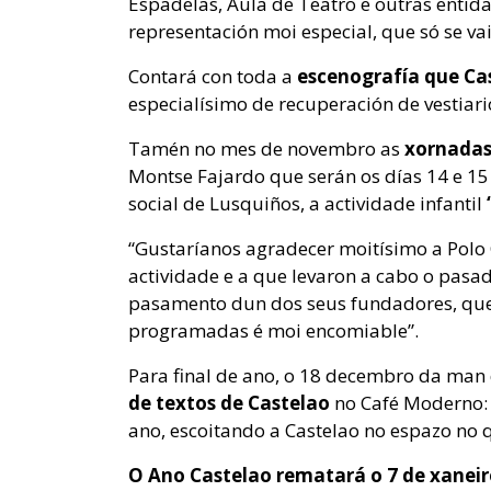
Espadelas, Aula de Teatro e outras entida
representación moi especial, que só se vai
Contará con toda a
escenografía que Ca
especialísimo de recuperación de vestiari
Tamén no mes de novembro as
xornadas 
Montse Fajardo que serán os días 14 e 15 
social de Lusquiños, a actividade infantil
“Gustaríanos agradecer moitísimo a Polo C
actividade e a que levaron a cabo o pasa
pasamento dun dos seus fundadores, que 
programadas é moi encomiable”.
Para final de ano, o 18 decembro da ma
de textos de Castelao
no Café Moderno:
ano, escoitando a Castelao no espazo no q
O Ano Castelao rematará o 7 de xaneir