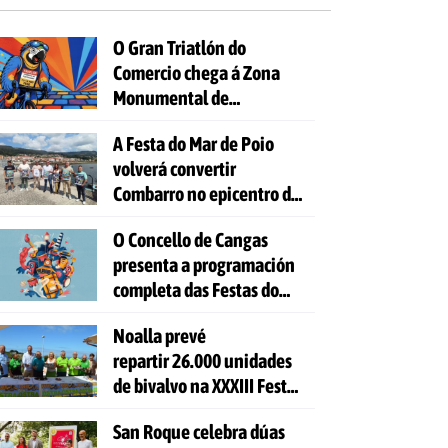
O Gran Triatlón do
Comercio chega á Zona
Monumental de
Pontevedra
A Festa do Mar de Poio
volverá convertir
Combarro no epicentro da
cultura mariñeira
O Concello de Cangas
presenta a programación
completa das Festas do
Cristo 2026
Noalla prevé
repartir 26.000 unidades
de bivalvo na XXXIII Festa
da Ostra
San Roque celebra dúas