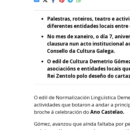
Palestras, roteiros, teatro e acti
diferentes entidades locais entr
No mes de xaneiro, o día 7, anive
clausura nun acto institucional a
Consello da Cultura Galega.
O edil de Cultura Demetrio Gómez
asociacións e entidades locais qu
Rei Zentolo polo deseño do cartaz
O edil de Normalización Lingüística Dem
actividades que botaron a andar a princip
broche á celebración do
Ano Castelao.
Gómez, avanzou que aínda faltaba por p