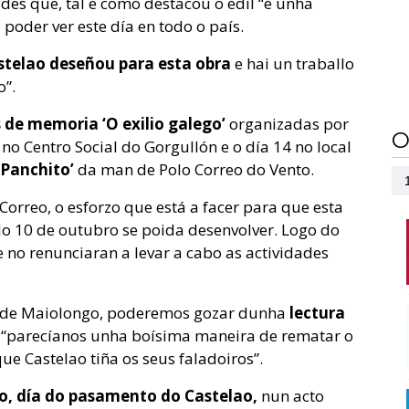
des que, tal e como destacou o edil “é unha
 poder ver este día en todo o país.
stelao deseñou para esta obra
e hai un traballo
o”.
de memoria ‘O exilio galego’
organizadas por
O
no Centro Social do Gorgullón e o día 14 no local
‘Panchito’
da man de Polo Correo do Vento.
orreo, o esforzo que está a facer para que esta
do 10 de outubro se poida desenvolver. Logo do
no renunciaran a levar a cabo as actividades
n de Maiolongo, poderemos gozar dunha
lectura
 “parecíanos unha boísima maneira de rematar o
ue Castelao tiña os seus faladoiros”.
o,
día do pasamento do Castelao,
nun acto