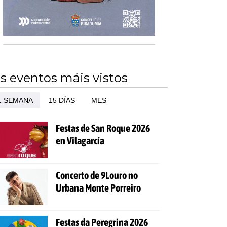
s eventos máis vistos
1 SEMANA
15 DÍAS
MES
Festas de San Roque 2026
en Vilagarcía
Concerto de 9Louro no
Urbana Monte Porreiro
Festas da Peregrina 2026