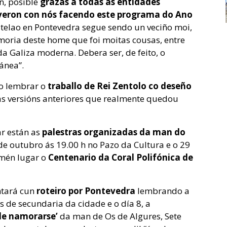
n, posible
grazas a todas as entidades
iveron con nós facendo este programa do Ano
elao en Pontevedra segue sendo un veciño moi,
oria deste home que foi moitas cousas, entre
da Galiza moderna. Debera ser, de feito, o
ánea”.
o lembrar o
traballo de Rei Zentolo co deseño
s versións anteriores que realmente quedou
r están as
palestras organizadas da man do
de outubro ás 19.00 h no Pazo da Cultura e o 29
mén lugar o
Centenario da Coral Polifónica de
ntará cun
roteiro por Pontevedra
lembrando a
 de secundaria da cidade e o día 8, a
 de namorarse’
da man de Os de Algures, Sete