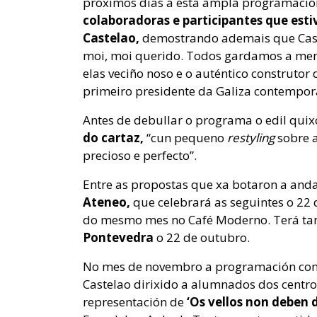
próximos días a esta ampla programació
colaboradoras e participantes que est
Castelao,
demostrando ademais que Cast
moi, moi querido. Todos gardamos a mem
elas veciño noso e o auténtico construtor 
primeiro presidente da Galiza contempor
Antes de debullar o programa o edil quix
do cartaz,
“cun pequeno
restyling
sobre a
precioso e perfecto”.
Entre as propostas que xa botaron a anda
Ateneo,
que celebrará as seguintes o 22 
do mesmo mes no Café Moderno. Terá ta
Pontevedra
o 22 de outubro.
No mes de novembro a programación co
Castelao dirixido a alumnados dos centros
representación de
‘Os vellos non deben