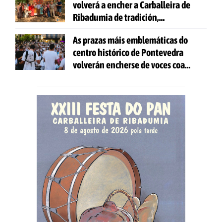
volverá a encher a Carballeira de
Ribadumia de tradición,
gastronomía e actividades para
As prazas máis emblemáticas do
todas as idades
centro histórico de Pontevedra
volverán encherse de voces coa
celebración de 'Aquí Cántase'