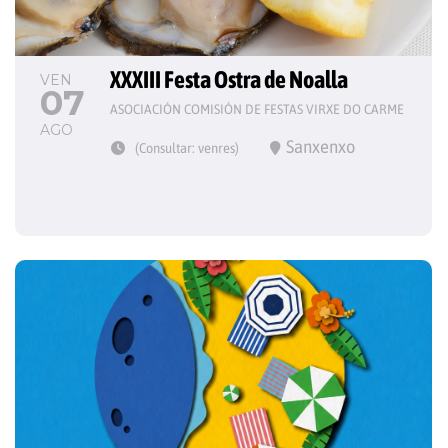
XXXIII Festa Ostra de Noalla
VEN
07
ASOCIACIÓN COMISIÓN DE FESTAS VIRXE DO CARME
AGO
Sanxenxo
(Consultar: venres)