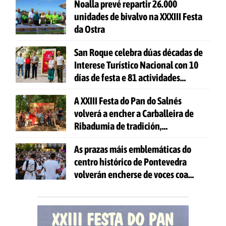
Noalla prevé repartir 26.000
unidades de bivalvo na XXXIII Festa
da Ostra
San Roque celebra dúas décadas de
Interese Turístico Nacional con 10
días de festa e 81 actividades
gratuítas
A XXIII Festa do Pan do Salnés
volverá a encher a Carballeira de
Ribadumia de tradición,
gastronomía e actividades para
As prazas máis emblemáticas do
todas as idades
centro histórico de Pontevedra
volverán encherse de voces coa
celebración de 'Aquí Cántase'