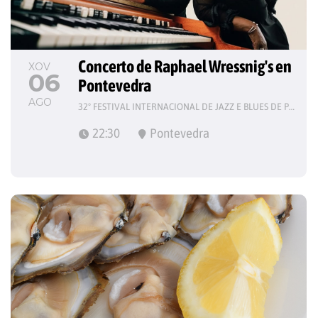
Concerto de Raphael Wressnig's en 
XOV
06
Pontevedra
AGO
32º FESTIVAL INTERNACIONAL DE JAZZ E BLUES DE PONTEVEDRA
22:30
Pontevedra