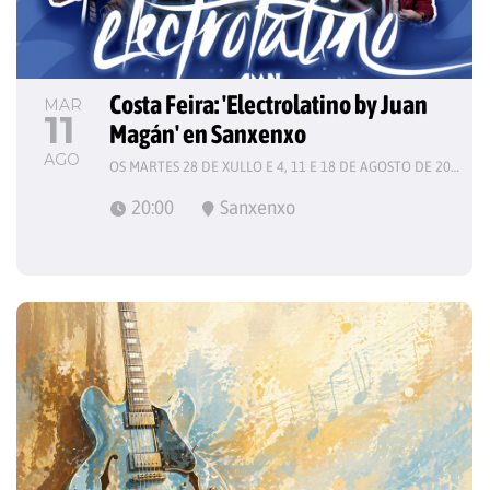
Costa Feira: 'Electrolatino by Juan 
MAR
11
Magán' en Sanxenxo
AGO
OS MARTES 28 DE XULLO E 4, 11 E 18 DE AGOSTO DE 2026
20:00
Sanxenxo