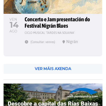
Concerto e Jam presentación do 
VEN
14
Festival Nigrán Blues
AGO
CICLO MUSICAL ‘TARDES NA SOLAINA’
Nigrán
(Consultar: venres)
VER MÁIS AXENDA