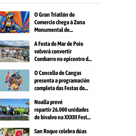
O Gran Triatlón do
Comercio chega á Zona
Monumental de
Pontevedra
A Festa do Mar de Poio
volverá convertir
Combarro no epicentro da
cultura mariñeira
O Concello de Cangas
presenta a programación
completa das Festas do
Cristo 2026
Noalla prevé
repartir 26.000 unidades
de bivalvo na XXXIII Festa
da Ostra
San Roque celebra dúas