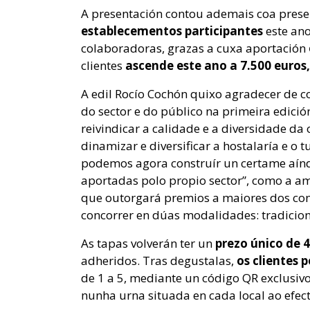
A presentación contou ademais coa pres
establecementos participantes
este ano
colaboradoras, grazas a cuxa aportación
clientes
ascende este ano a 7.500 euros,
A edil Rocío Cochón quixo agradecer de c
do sector e do público na primeira edici
reivindicar a calidade e a diversidade da
dinamizar e diversificar a hostalaría e o 
podemos agora construír un certame aínd
aportadas polo propio sector”, como a a
que outorgará premios a maiores dos conc
concorrer en dúas modalidades: tradiciona
As tapas volverán ter un
prezo único de 4
adheridos. Tras degustalas,
os clientes 
de 1 a 5, mediante un código QR exclusiv
nunha urna situada en cada local ao efect