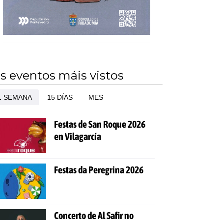
s eventos máis vistos
1 SEMANA
15 DÍAS
MES
Festas de San Roque 2026
en Vilagarcía
Festas da Peregrina 2026
Concerto de Al Safir no