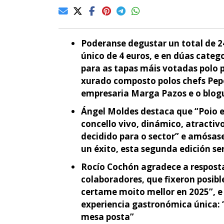
Poderanse degustar un total de 2
único de 4 euros, e en dúas categ
para as tapas máis votadas polo p
xurado composto polos chefs Pepe 
empresaria Marga Pazos e o blogu
Ángel Moldes destaca que “Poio 
concello vivo, dinámico, atracti
decidido para o sector” e amósase
un éxito, esta segunda edición se
Rocío Cochón agradece a resposta
colaboradores, que fixeron posibl
certame moito mellor en 2025”, 
experiencia gastronómica única: 
mesa posta”