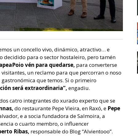
emos un concello vivo, dinámico, atractivo… e
 decidido para o sector hostaleiro, pero tamén
apeaPoio vén para quedarse,
para converterse
e visitantes, un reclamo para que percorran o noso
a gastronómica que temos. Si o primeiro
ción será extraordinaria”,
engadiu.
dos catro integrantes do xurado experto que se
nnas,
do restaurante Pepe Vieira, en Raxó, e
Pepe
alvador, e a socia fundadora de Salmoira, a
encia o cuarto membro, o influencer
berto Ribas,
responsable do Blog “Alvientooo”.