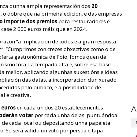
enza dunha ampla representación dos
20
, o dobre que na primeira edición, e das empresas
o importe dos premios
para restauradores e
case 2.000 euros máis que en 2024.
orazón “a implicación de todos e a gran resposta
ón”. “Cumprimos con creces obxectivos como o de
 oferta gastronómica de Poio, fomos quen de
turismo fóra da tempada alta e, sobre esa base
a mellor, aplicando algunhas suxestións e ideas
mpliación das datas, a incorporación dun xurado
edidos polo público, e a posibilidade de
l e creativa.
 euros
en cada un dos 20 establecementos
A
poderán votar
por cada unha delas, puntuándoa
o de cada local ou depositando unha papeleta
o. Só será válido un voto por persoa e tapa.