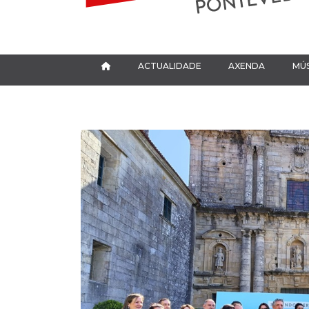
ACTUALIDADE
AXENDA
MÚS