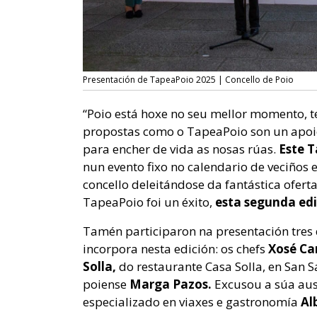
Presentación de TapeaPoio 2025 | Concello de Poio
“Poio está hoxe no seu mellor momento, t
propostas como o TapeaPoio son un apoio
para encher de vida as nosas rúas.
Este T
nun evento fixo no calendario de veciños 
concello deleitándose da fantástica ofert
TapeaPoio foi un éxito,
esta segunda edi
Tamén participaron na presentación tres 
incorpora nesta edición: os chefs
Xosé Ca
Solla,
do restaurante Casa Solla, en San S
poiense
Marga Pazos.
Excusou a súa aus
especializado en viaxes e gastronomía
Al