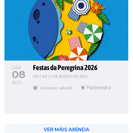
Festas da Peregrina 2026
SÁB
08
DO 7 AO 17 DE AGOSTO DE 2026
AGO
Pontevedra
(Consultar: sábado)
VER MÁIS AXENDA