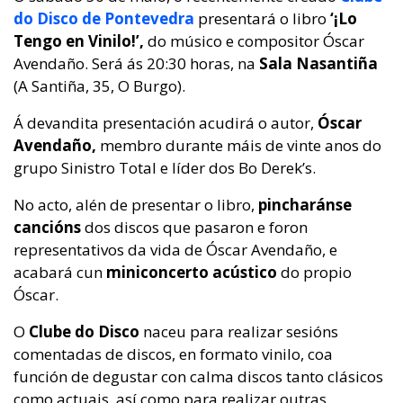
do Disco de Pontevedra
presentará o libro
‘¡Lo
Tengo en Vinilo!’,
do músico e compositor
Óscar
Avendaño.
Será ás 20:30 horas, na
Sala Nasantiña
(A Santiña, 35, O Burgo).
Á devandita presentación acudirá o autor,
Óscar
Avendaño,
membro durante máis de vinte anos do
grupo Sinistro Total e líder dos Bo Derek’s.
No acto, alén de presentar o libro,
pincharánse
cancións
dos discos que pasaron e foron
representativos da vida de Óscar Avendaño, e
acabará cun
miniconcerto acústico
do propio
Óscar.
O
Clube do Disco
naceu para realizar sesións
comentadas de discos, en formato vinilo, coa
función de degustar con calma discos tanto clásicos
como actuais, así como para realizar outras