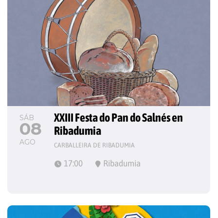
XXIII Festa do Pan do Salnés en 
SÁB
08
Ribadumia
AGO
CARBALLEIRA DE RIBADUMIA
17:00
Ribadumia