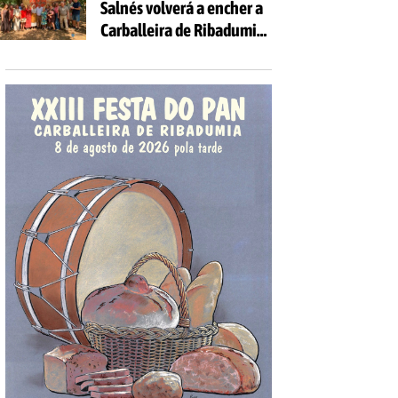
Salnés volverá a encher a
Carballeira de Ribadumia
de tradición, gastronomía
e actividades para todas
as idades