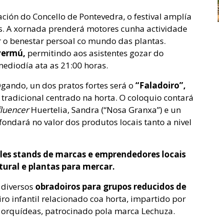
ación do Concello de Pontevedra, o festival amplía
des. A xornada prenderá motores cunha actividade
 o benestar persoal co mundo das plantas.
 vermú,
permitindo aos asistentes gozar do
ediodía ata as 21:00 horas.
gando, un dos pratos fortes será o
“Faladoiro”,
tradicional centrado na horta. O coloquio contará
fluencer
Huertelia, Sandra (“Nosa Granxa”) e un
fondará no valor dos produtos locais tanto a nivel
les stands de marcas e emprendedores locais
ural e plantas para mercar.
 diversos
obradoiros para grupos reducidos de
ro infantil relacionado coa horta, impartido por
e orquídeas, patrocinado pola marca Lechuza.