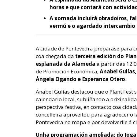
horas e que contará con activida
A xornada incluirá obradoiros, fa
vermú e o agardado intercambio 
A cidade de Pontevedra prepárase para ce
coa chegada da
terceira edición do Plan
esplanada da Alameda
a partir das 12:0
de Promoción Económica,
Anabel Gulías,
Ángela Ogando e Esperanza Otero
.
Anabel Gulías destacou que o Plant Fest s
calendario local, subliñando a orixinali
perspectiva festiva, en contacto coa cida
concelleira aproveitou para agradecer o
Pontevedra no mapa e por devolverlle á c
Unha programación ampliada: do Ioga