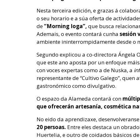
Nesta terceira edición, e grazas á colabor
o seu horario e a súa oferta de activida
de
“Morning Ioga”,
que busca relacionar
Ademais, o evento contará cunha
sesión
ambiente ininterrompidamente desde o m
Segundo explicou a co-directora Ángela O
que este ano aposta por un enfoque máis 
con voces expertas como a de Nuska, a
in
representante de “Cultivo Galego”, quen a
gastronómico como divulgativo.
O espazo da Alameda contará con
múltip
que ofrecerán artesanía, cosmética nat
No eido da aprendizaxe, desenvolveranse
20 persoas.
Entre eles destaca un obradoi
Huertelia, e outro de coidados básicos d