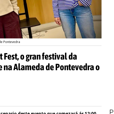
 de Pontevedra
 Fest, o gran festival da
se na Alameda de Pontevedra o
P
scenario deste evento que comezará ás 12:00