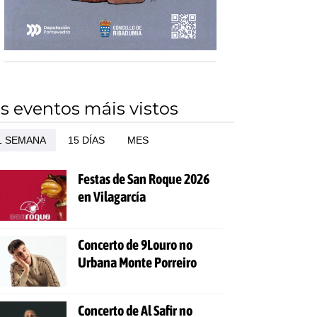
s eventos máis vistos
1 SEMANA
15 DÍAS
MES
Festas de San Roque 2026
en Vilagarcía
Concerto de 9Louro no
Urbana Monte Porreiro
Concerto de Al Safir no