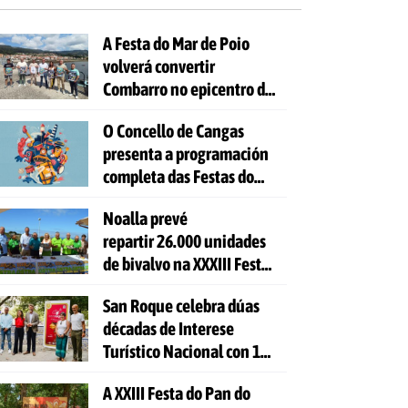
A Festa do Mar de Poio
volverá convertir
Combarro no epicentro da
cultura mariñeira
O Concello de Cangas
presenta a programación
completa das Festas do
Cristo 2026
Noalla prevé
repartir 26.000 unidades
de bivalvo na XXXIII Festa
da Ostra
San Roque celebra dúas
décadas de Interese
Turístico Nacional con 10
días de festa e 81
A XXIII Festa do Pan do
actividades gratuítas