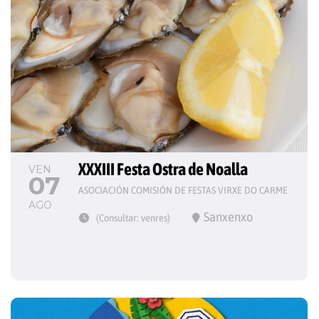
XXXIII Festa Ostra de Noalla
VEN
07
ASOCIACIÓN COMISIÓN DE FESTAS VIRXE DO CARME
AGO
Sanxenxo
(Consultar: venres)