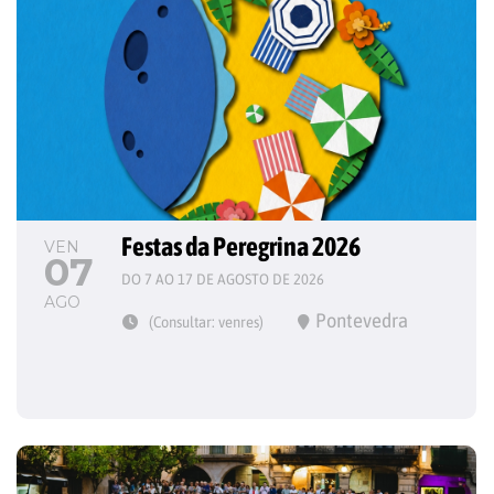
Festas da Peregrina 2026
VEN
07
DO 7 AO 17 DE AGOSTO DE 2026
AGO
Pontevedra
(Consultar: venres)