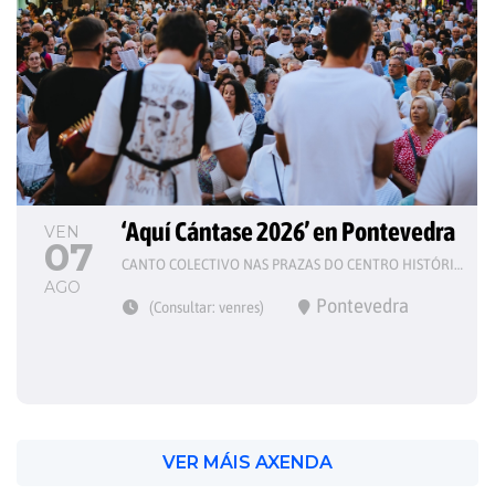
‘Aquí Cántase 2026’ en Pontevedra
VEN
07
CANTO COLECTIVO NAS PRAZAS DO CENTRO HISTÓRICO
AGO
Pontevedra
(Consultar: venres)
VER MÁIS AXENDA