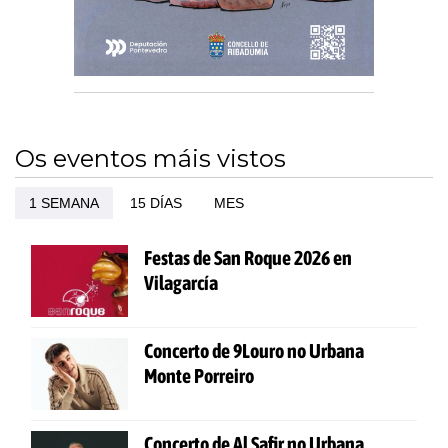
Os eventos máis vistos
1 SEMANA
15 DÍAS
MES
Festas de San Roque 2026 en
Vilagarcía
Concerto de 9Louro no Urbana
Monte Porreiro
Concerto de Al Safir no Urbana