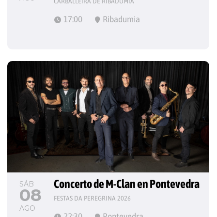
CARBALLEIRA DE RIBADUMIA
17:00
Ribadumia
Concerto de M-Clan en Pontevedra
SÁB
08
FESTAS DA PEREGRINA 2026
AGO
22:30
Pontevedra