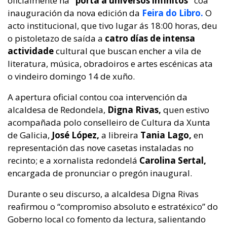
oficialmente na
“porta a universos infinitos”
coa
inauguración da nova edición da
Feira do Libro.
O
acto institucional, que tivo lugar ás 18:00 horas, deu
o pistoletazo de saída a
catro días de intensa
actividade
cultural que buscan encher a vila de
literatura, música, obradoiros e artes escénicas ata
o vindeiro domingo 14 de xuño.
A apertura oficial contou coa intervención da
alcaldesa de Redondela,
Digna Rivas,
quen estivo
acompañada polo conselleiro de Cultura da Xunta
de Galicia,
José López,
a libreira
Tania Lago,
en
representación das nove casetas instaladas no
recinto; e a xornalista redondelá
Carolina Sertal,
encargada de pronunciar o pregón inaugural.
Durante o seu discurso, a alcaldesa Digna Rivas
reafirmou o “compromiso absoluto e estratéxico” do
Goberno local co fomento da lectura, salientando