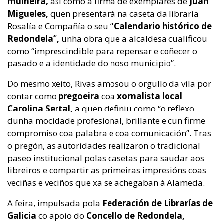
muiñeira,
así como a firma de exemplares de
Juan
Migueles,
quen presentará na caseta da libraría
Rosalía e Compañía o seu
“Calendario histórico de
Redondela”,
unha obra que a alcaldesa cualificou
como “imprescindible para repensar e coñecer o
pasado e a identidade do noso municipio”.
Do mesmo xeito, Rivas amosou o orgullo da vila por
contar como
pregoeira
coa
xornalista local
Carolina Sertal,
a quen definiu como “o reflexo
dunha mocidade profesional, brillante e cun firme
compromiso coa palabra e coa comunicación”. Tras
o pregón, as autoridades realizaron o tradicional
paseo institucional polas casetas para saudar aos
libreiros e compartir as primeiras impresións coas
veciñas e veciños que xa se achegaban á Alameda.
A feira, impulsada pola
Federación de Librarías de
Galicia
co apoio do
Concello de Redondela,