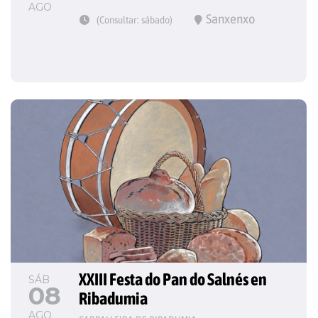
AGO
Sanxenxo
(Consultar: sábado)
XXIII Festa do Pan do Salnés en 
SÁB
08
Ribadumia
AGO