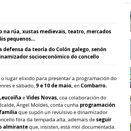
lo na rúa, xustas medievais, teatro, mercados
máis pequenos…
 defensa da teoría do Colón galego, senón
dinamizador socioeconómico do concello
i o lugar elixido para presentar a programación do
enres e sábado,
9 e 10 de maio,
en
Combarro.
Leucoíña
e
Vides Novas,
coa colaboración do
lcalde, Ángel Moldes, conta cunha
programación
 familia
que supón un revulsivo e dinamizador
ncello fóra da tempada alta, ademais de
seguir
o almirante
que, insisten, está moi documentada.