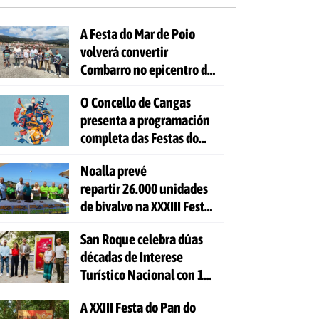
A Festa do Mar de Poio
volverá convertir
Combarro no epicentro da
cultura mariñeira
O Concello de Cangas
presenta a programación
completa das Festas do
Cristo 2026
Noalla prevé
repartir 26.000 unidades
de bivalvo na XXXIII Festa
da Ostra
San Roque celebra dúas
décadas de Interese
Turístico Nacional con 10
días de festa e 81
A XXIII Festa do Pan do
actividades gratuítas