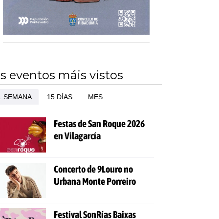
s eventos máis vistos
1 SEMANA
15 DÍAS
MES
Festas de San Roque 2026
en Vilagarcía
Concerto de 9Louro no
Urbana Monte Porreiro
Festival SonRías Baixas