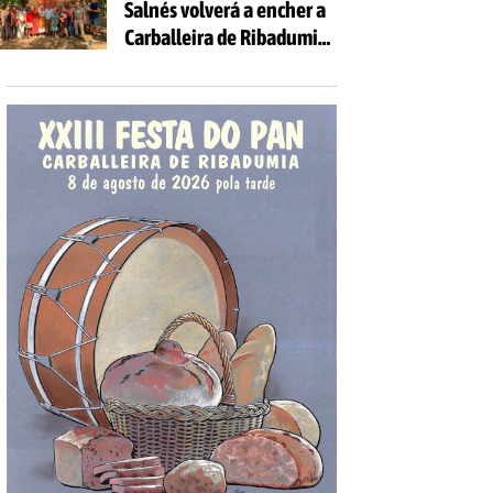
Salnés volverá a encher a
Carballeira de Ribadumia
de tradición, gastronomía
e actividades para todas
as idades