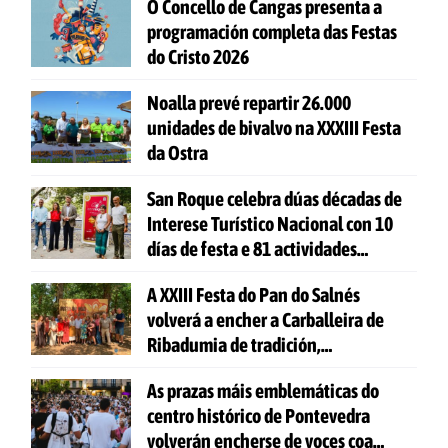
O Concello de Cangas presenta a
programación completa das Festas
do Cristo 2026
Noalla prevé repartir 26.000
unidades de bivalvo na XXXIII Festa
da Ostra
San Roque celebra dúas décadas de
Interese Turístico Nacional con 10
días de festa e 81 actividades
gratuítas
A XXIII Festa do Pan do Salnés
volverá a encher a Carballeira de
Ribadumia de tradición,
gastronomía e actividades para
As prazas máis emblemáticas do
todas as idades
centro histórico de Pontevedra
volverán encherse de voces coa