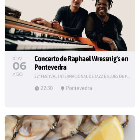
Concerto de Raphael Wressnig's en 
XOV
06
Pontevedra
AGO
32º FESTIVAL INTERNACIONAL DE JAZZ E BLUES DE PONTEVEDRA
22:30
Pontevedra