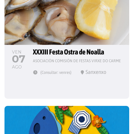
XXXIII Festa Ostra de Noalla
VEN
07
ASOCIACIÓN COMISIÓN DE FESTAS VIRXE DO CARME
AGO
Sanxenxo
(Consultar: venres)