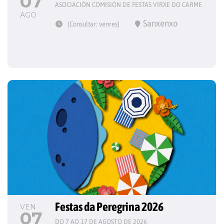
07
ASOCIACIÓN COMISIÓN DE FESTAS VIRXE DO CARME
AGO
Sanxenxo
(Consultar: venres)
Festas da Peregrina 2026
VEN
07
DO 7 AO 17 DE AGOSTO DE 2026