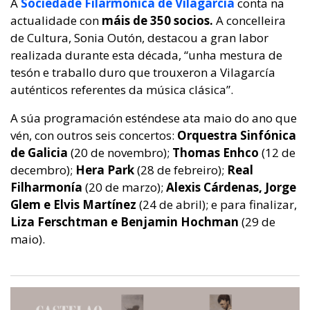
A
Sociedade Filarmónica de Vilagarcía
conta na
actualidade con
máis de 350 socios.
A concelleira
de Cultura, Sonia Outón, destacou a gran labor
realizada durante esta década, “unha mestura de
tesón e traballo duro que trouxeron a Vilagarcía
auténticos referentes da música clásica”.
A súa programación esténdese ata maio do ano que
vén, con outros seis concertos:
Orquestra Sinfónica
de Galicia
(20 de novembro);
Thomas Enhco
(12 de
decembro);
Hera Park
(28 de febreiro);
Real
Filharmonía
(20 de marzo);
Alexis Cárdenas, Jorge
Glem e
Elvis Martínez
(24 de abril); e para finalizar,
Liza Ferschtman e Benjamin Hochman
(29 de
maio).