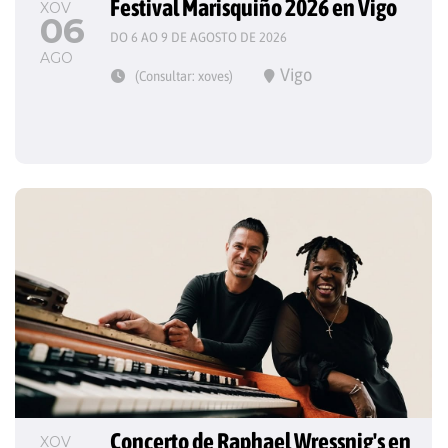
Festival Marisquiño 2026 en Vigo
XOV
06
DO 6 AO 9 DE AGOSTO DE 2026
AGO
Vigo
(Consultar: xoves)
Concerto de Raphael Wressnig's en 
XOV