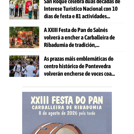
San Roque celebra dúas décadas de
Interese Turístico Nacional con 10
días de festa e 81 actividades
gratuítas
A XXIII Festa do Pan do Salnés
volverá a encher a Carballeira de
Ribadumia de tradición,
gastronomía e actividades para
As prazas máis emblemáticas do
todas as idades
centro histórico de Pontevedra
volverán encherse de voces coa
celebración de 'Aquí Cántase'