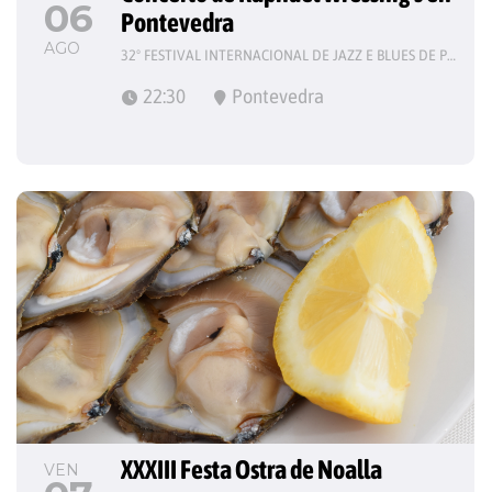
06
Pontevedra
AGO
32º FESTIVAL INTERNACIONAL DE JAZZ E BLUES DE PONTEVEDRA
22:30
Pontevedra
XXXIII Festa Ostra de Noalla
VEN