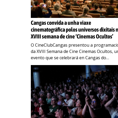
Cangas convida a unha viaxe
cinematográfica polos universos dixitais 
XVIII semana de cine ‘Cinemas Ocultos’
O CineClubCangas presentou a programaci
da XVIII Semana de Cine Cinemas Ocultos, u
evento que se celebrará en Cangas do
Morrazo, do 29 de setembro ao 7 de outubr
no
…