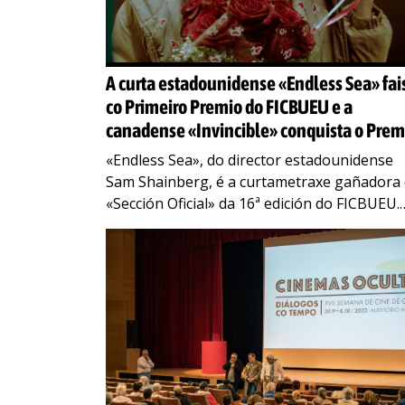
A curta estadounidense «Endless Sea» fai
co Primeiro Premio do FICBUEU e a
canadense «Invincible» conquista o Prem
do Público
«Endless Sea», do director estadounidense
Sam Shainberg, é a curtametraxe gañadora
«Sección Oficial» da 16ª edición do FICBUEU.
Anunciouno onte a concelleira de Cultura de
Bueu, Carmen García, nun
…