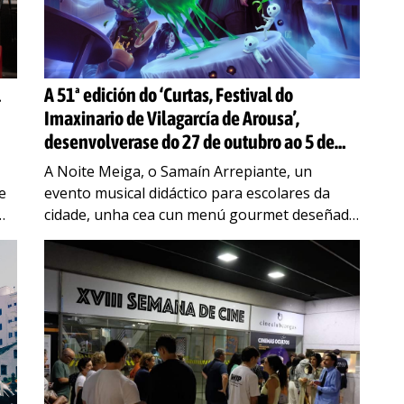
l
A 51ª edición do ‘Curtas, Festival do
Imaxinario de Vilagarcía de Arousa’,
desenvolverase do 27 de outubro ao 5 de
novembro
A Noite Meiga, o Samaín Arrepiante, un
e
evento musical didáctico para escolares da
cidade, unha cea cun menú gourmet deseñado
polo chef Miguel Mosteiro, o photocall do
Coche Fantástico e
…