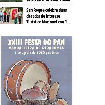
da Ostra
San Roque celebra dúas
décadas de Interese
Turístico Nacional con 10
días de festa e 81
actividades gratuítas