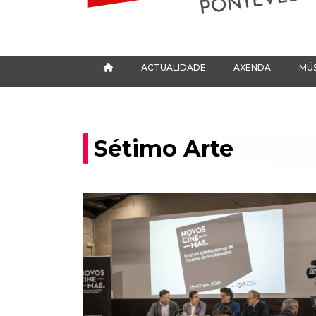
ACTUALIDADE
AXENDA
MÚS
Sétimo Arte