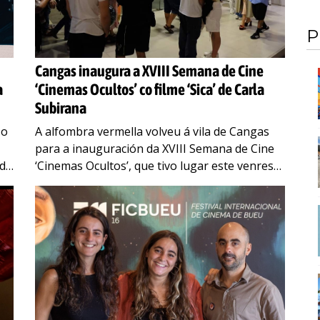
P
Cangas inaugura a XVIII Semana de Cine
a
‘Cinemas Ocultos’ co filme ‘Sica’ de Carla
Subirana
 o
A alfombra vermella volveu á vila de Cangas
para a inauguración da XVIII Semana de Cine
 de
‘Cinemas Ocultos’, que tivo lugar este venres
no Auditorio Xosé Manuel Pazos. Nesta nova
…