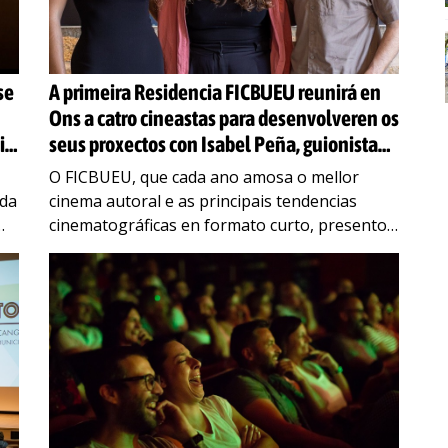
se
A primeira Residencia FICBUEU reunirá en
Ons a catro cineastas para desenvolveren os
io
seus proxectos con Isabel Peña, guionista
de ‘As bestas’
O FICBUEU, que cada ano amosa o mellor
 da
cinema autoral e as principais tendencias
cinematográficas en formato curto, presentou
esta mañá o seu programa de residencias
para cineastas en Ons.
…