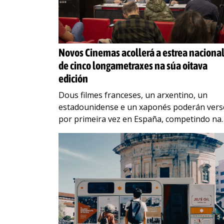
Novos Cinemas acollerá a estrea naciona
de cinco longametraxes na súa oitava
edición
Dous filmes franceses, un arxentino, un
estadounidense e un xaponés poderán vers
por primeira vez en España, competindo na
Sección Oficial do Festival O Festival
Internacional de Cinema de Pontevedra,
…