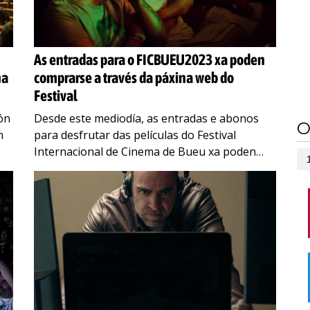
As entradas para o FICBUEU2023 xa poden
na
comprarse a través da páxina web do
Festival
ón
Desde este mediodía, as entradas e abonos
O
n
para desfrutar das películas do Festival
Internacional de Cinema de Bueu xa poden
o
comprarse a golpe de click. Basta con acceder
á tenda
…