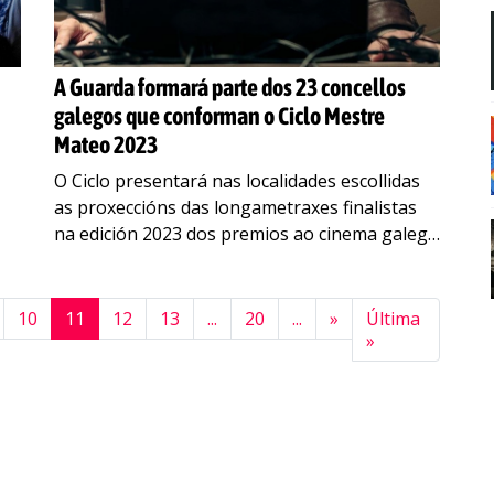
A Guarda formará parte dos 23 concellos
galegos que conforman o Ciclo Mestre
Mateo 2023
O Ciclo presentará nas localidades escollidas
as proxeccións das longametraxes finalistas
na edición 2023 dos premios ao cinema galego
No mes de xuño comeza na Guarda o Ciclo
Mestre Mateo,
…
10
11
12
13
...
20
...
»
Última
»