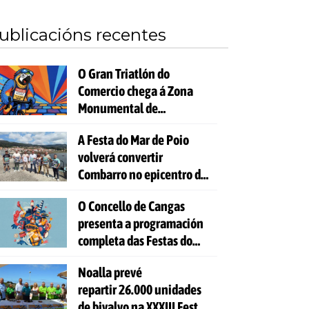
ublicacións recentes
O Gran Triatlón do
Comercio chega á Zona
Monumental de
Pontevedra
A Festa do Mar de Poio
volverá convertir
Combarro no epicentro da
cultura mariñeira
O Concello de Cangas
presenta a programación
completa das Festas do
Cristo 2026
Noalla prevé
repartir 26.000 unidades
de bivalvo na XXXIII Festa