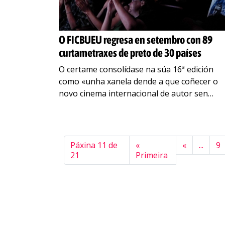
O FICBUEU regresa en setembro con 89
curtametraxes de preto de 30 países
O certame consolídase na súa 16ª edición
como «unha xanela dende a que coñecer o
novo cinema internacional de autor sen
esquecer a nosa propia identidade» A
retrospectiva deste ano
…
Páxina 11 de
«
«
...
9
21
Primeira