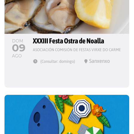
XXXIII Festa Ostra de Noalla
DOM
09
ASOCIACIÓN COMISIÓN DE FESTAS VIRXE DO CARME
AGO
Sanxenxo
(Consultar: domingo)