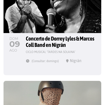
Concerto de Dorrey Lyles & Marcos 
DOM
09
Coll Band en Nigrán
AGO
CICLO MUSICAL ‘TARDES NA SOLAINA’
Nigrán
(Consultar: domingo)