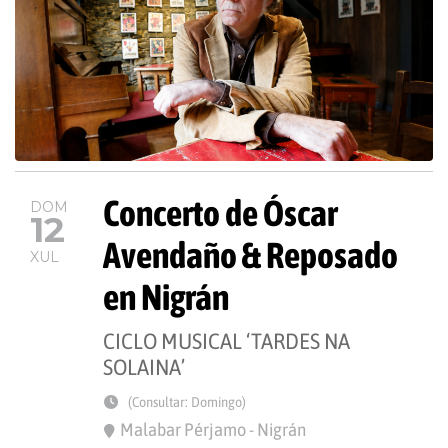
Concerto de Óscar
DOM
12
Avendaño & Reposado
XUL
en Nigrán
CICLO MUSICAL ‘TARDES NA
SOLAINA’
(Consultar: Domingo)
Malabar Pérjamo - Nigrán