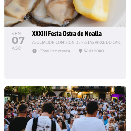
XXXIII Festa Ostra de Noalla
VEN
07
ASOCIACIÓN COMISIÓN DE FESTAS VIRXE DO CARME
AGO
Sanxenxo
(Consultar: venres)