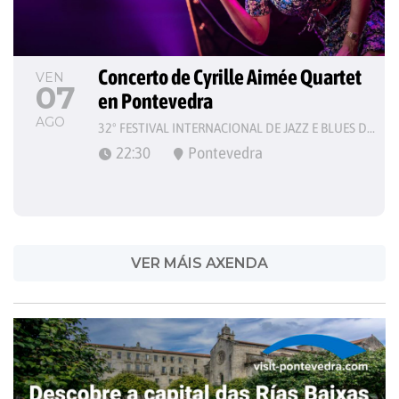
Concerto de Cyrille Aimée Quartet 
VEN
07
en Pontevedra
AGO
32º FESTIVAL INTERNACIONAL DE JAZZ E BLUES DE PONTEVEDRA
22:30
Pontevedra
VER MÁIS AXENDA