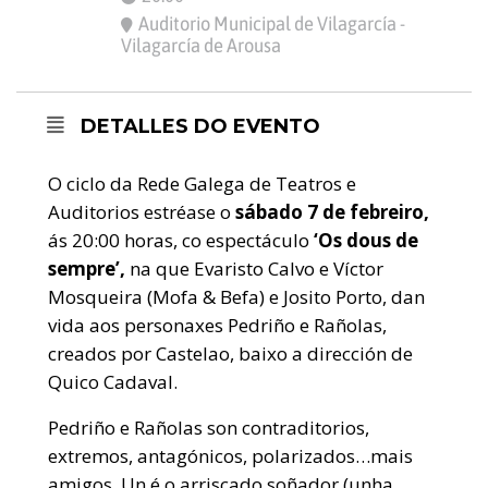
Auditorio Municipal de Vilagarcía -
Vilagarcía de Arousa
DETALLES DO EVENTO
O ciclo da Rede Galega de Teatros e
Auditorios estréase o
sábado 7 de febreiro,
ás 20:00 horas, co espectáculo
‘Os dous de
sempre’,
na que Evaristo Calvo e Víctor
Mosqueira (Mofa & Befa) e Josito Porto, dan
vida aos personaxes Pedriño e Rañolas,
creados por Castelao, baixo a dirección de
Quico Cadaval.
Pedriño e Rañolas son contraditorios,
extremos, antagónicos, polarizados…mais
amigos. Un é o arriscado soñador (unha