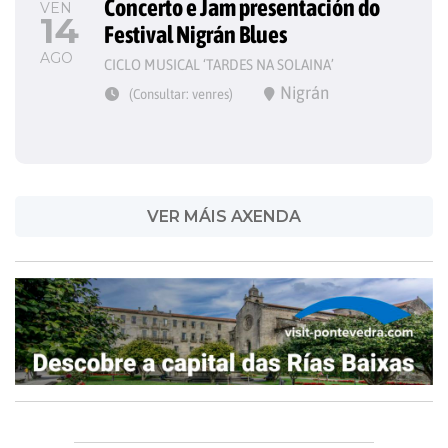
Concerto e Jam presentación do 
VEN
14
Festival Nigrán Blues
AGO
CICLO MUSICAL ‘TARDES NA SOLAINA’
Nigrán
(Consultar: venres)
VER MÁIS AXENDA