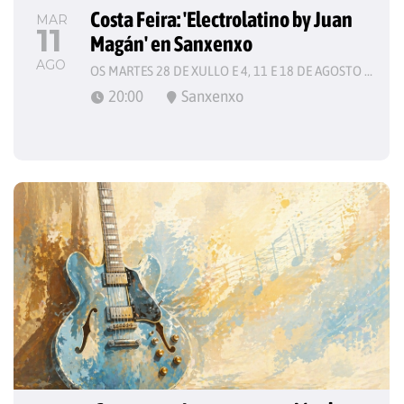
Costa Feira: 'Electrolatino by Juan 
MAR
11
Magán' en Sanxenxo
AGO
OS MARTES 28 DE XULLO E 4, 11 E 18 DE AGOSTO DE 2026
20:00
Sanxenxo