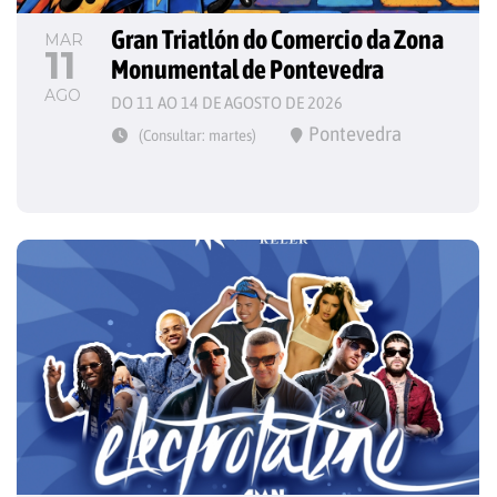
Gran Triatlón do Comercio da Zona 
MAR
11
Monumental de Pontevedra
AGO
DO 11 AO 14 DE AGOSTO DE 2026
Pontevedra
(Consultar: martes)