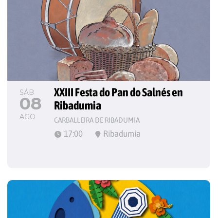
XXIII Festa do Pan do Salnés en 
SÁB
08
Ribadumia
AGO
CARBALLEIRA DE RIBADUMIA
17:00
Ribadumia