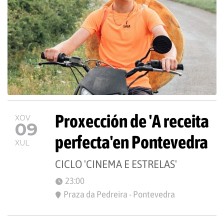
Proxección de 'A receita
XOV
09
perfecta'en Pontevedra
XUL
CICLO 'CINEMA E ESTRELAS'
23:00
Praza da Pedreira - Pontevedra