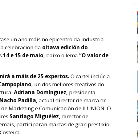
rase un ano máis no epicentro da industria
coa celebración da
oitava edición do
as
14 e 15 de maio,
baixo o lema
“O valor de
nirá a máis de 25 expertos.
O cartel inclúe a
 Campopiano,
un dos mellores creativos do
tura;
Adriana Domínguez,
presidenta
Nacho Padilla,
actual director de marca de
 de Marketing e Comunicación de ILUNION. O
drés
Santiago Miguélez,
director de
demais, participarán marcas de gran prestixio
Costeira.