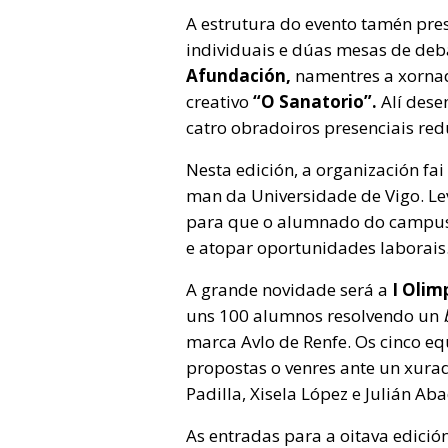
A estrutura do evento tamén pres
individuais e dúas mesas de deba
Afundación,
namentres a xornad
creativo
“O Sanatorio”.
Alí dese
catro obradoiros presenciais red
Nesta edición, a organización fa
man da Universidade de Vigo. L
para que o alumnado do campus 
e atopar oportunidades laborais
A grande novidade será a
I Olim
uns 100 alumnos resolvendo un
b
marca Avlo de Renfe. Os cinco eq
propostas o venres ante un xura
Padilla, Xisela López e Julián Aba
As entradas para a oitava edició