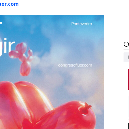
uor.com
O