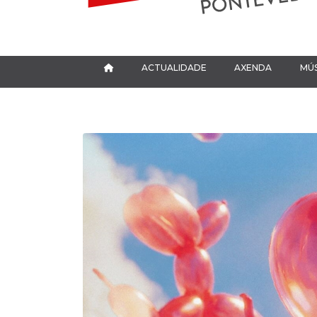
ACTUALIDADE
AXENDA
MÚS