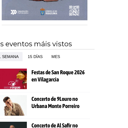
s eventos máis vistos
1 SEMANA
15 DÍAS
MES
Festas de San Roque 2026
en Vilagarcía
Concerto de 9Louro no
Urbana Monte Porreiro
Concerto de Al Safir no