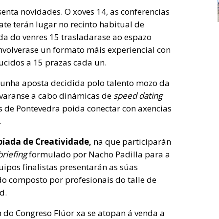
enta novidades. O xoves 14, as conferencias
te terán lugar no recinto habitual de
a do venres 15 trasladarase ao espazo
nvolverase un formato máis experiencial con
ucidos a 15 prazas cada un.
i unha aposta decidida polo talento mozo da
evaranse a cabo dinámicas de
speed dating
de Pontevedra poida conectar con axencias
.
píada de Creatividade,
na que participarán
riefing
formulado por Nacho Padilla para a
uipos finalistas presentarán as súas
do composto por profesionais do talle de
d.
n do Congreso Flúor xa se atopan á venda a