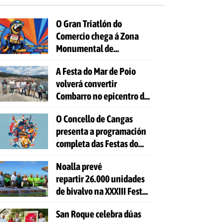
O Gran Triatlón do
Comercio chega á Zona
Monumental de
Pontevedra
A Festa do Mar de Poio
volverá convertir
Combarro no epicentro da
cultura mariñeira
O Concello de Cangas
presenta a programación
completa das Festas do
Cristo 2026
Noalla prevé
repartir 26.000 unidades
de bivalvo na XXXIII Festa
da Ostra
San Roque celebra dúas