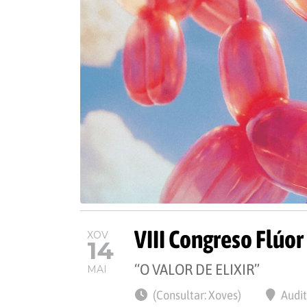
VIII Congreso Flúo
XOV
14
“O VALOR DE ELIXIR”
MAI
(Consultar: Xoves)
Audit