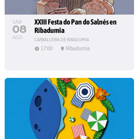
XXIII Festa do Pan do Salnés en 
SÁB
08
Ribadumia
AGO
CARBALLEIRA DE RIBADUMIA
17:00
Ribadumia