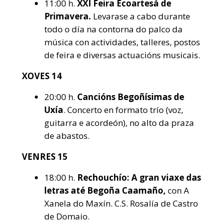
11:00 h.
XXI Feira Ecoartesá de
Primavera.
Levarase a cabo durante
todo o día na contorna do palco da
música con actividades, talleres, postos
de feira e diversas actuacións musicais.
XOVES 14
20:00 h.
Cancións Begoñísimas de
Uxía
. Concerto en formato trío (voz,
guitarra e acordeón), no alto da praza
de abastos.
VENRES 15
18:00 h.
Rechouchío: A gran viaxe das
letras até Begoña Caamaño,
con A
Xanela do Maxín. C.S. Rosalía de Castro
de Domaio.