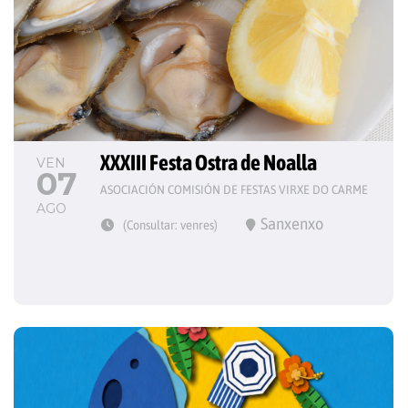
XXXIII Festa Ostra de Noalla
VEN
07
ASOCIACIÓN COMISIÓN DE FESTAS VIRXE DO CARME
AGO
Sanxenxo
(Consultar: venres)