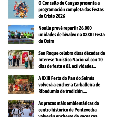
O Concello de Cangas presenta a
programación completa das Festas
do Cristo 2026
Noalla prevé repartir 26.000
unidades de bivalvo na XXXIII Festa
da Ostra
San Roque celebra dúas décadas de
Interese Turístico Nacional con 10
días de festa e 81 actividades
gratuítas
A XXIII Festa do Pan do Salnés
volverá a encher a Carballeira de
Ribadumia de tradición,
gastronomía e actividades para
As prazas máis emblemáticas do
todas as idades
centro histórico de Pontevedra
volverán encherse de voces coa