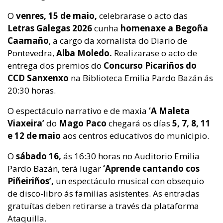
O
venres, 15 de maio,
celebrarase o acto das
Letras Galegas 2026
cunha
homenaxe a Begoña
Caamaño
, a cargo da xornalista do Diario de
Pontevedra,
Alba Moledo.
Realizarase o acto de
entrega dos premios do
Concurso Picariños do
CCD Sanxenxo
na Biblioteca Emilia Pardo Bazán ás
20:30 horas.
O espectáculo narrativo e de maxia
‘A Maleta
Viaxeira’
do
Mago Paco
chegará os días
5, 7, 8, 11
e 12 de maio
aos centros educativos do municipio.
O
sábado 16,
ás 16:30 horas no Auditorio Emilia
Pardo Bazán, terá lugar
‘Aprende cantando cos
Piñeiriños’,
un espectáculo musical con obsequio
de disco-libro ás familias asistentes. As entradas
gratuítas deben retirarse a través da plataforma
Ataquilla.