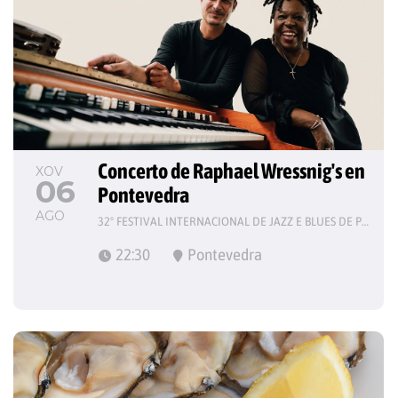
Concerto de Raphael Wressnig's en 
XOV
06
Pontevedra
AGO
32º FESTIVAL INTERNACIONAL DE JAZZ E BLUES DE PONTEVEDRA
22:30
Pontevedra