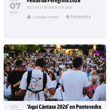
Festas da Peregrina 2026
VEN
07
DO 7 AO 17 DE AGOSTO DE 2026
AGO
Pontevedra
(Consultar: venres)
‘Aquí Cántase 2026’ en Pontevedra
VEN