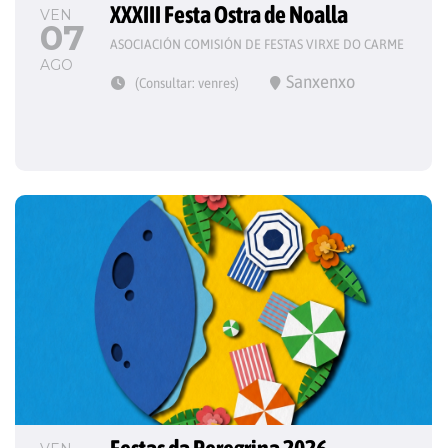
XXXIII Festa Ostra de Noalla
VEN
07
ASOCIACIÓN COMISIÓN DE FESTAS VIRXE DO CARME
AGO
Sanxenxo
(Consultar: venres)