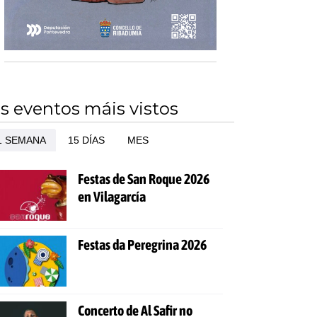
s eventos máis vistos
1 SEMANA
15 DÍAS
MES
Festas de San Roque 2026
en Vilagarcía
Festas da Peregrina 2026
Concerto de Al Safir no