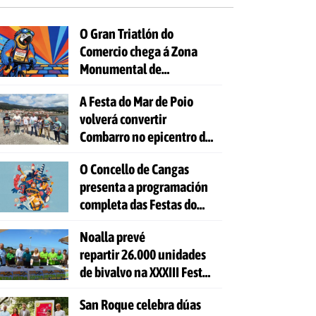
O Gran Triatlón do
Comercio chega á Zona
Monumental de
Pontevedra
A Festa do Mar de Poio
volverá convertir
Combarro no epicentro da
cultura mariñeira
O Concello de Cangas
presenta a programación
completa das Festas do
Cristo 2026
Noalla prevé
repartir 26.000 unidades
de bivalvo na XXXIII Festa
da Ostra
San Roque celebra dúas