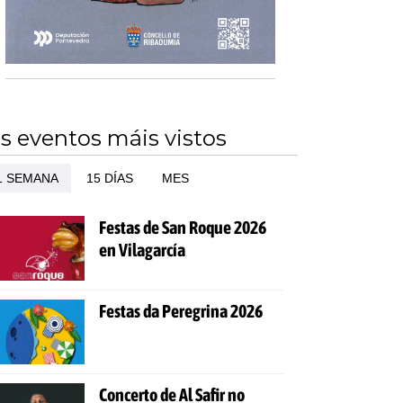
s eventos máis vistos
1 SEMANA
15 DÍAS
MES
Festas de San Roque 2026
en Vilagarcía
Festas da Peregrina 2026
Concerto de Al Safir no