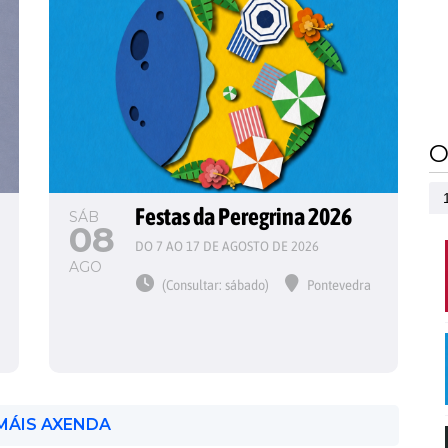
O
Festas da Peregrina 2026
SÁB
08
DO 7 AO 17 DE AGOSTO DE 2026
AGO
(Consultar: sábado)
Pontevedra
MÁIS AXENDA