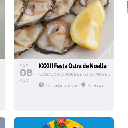
 
XXXIII Festa Ostra de Noalla
SÁB
08
ASOCIACIÓN COMISIÓN DE FESTAS VIRXE DO CARME
AGO
(Consultar: sábado)
Sanxenxo