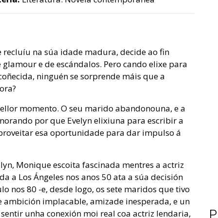
 recluíu na súa idade madura, decide ao fin
e glamour e de escándalos. Pero cando elixe para
coñecida, ninguén se sorprende máis que a
ora?
ellor momento. O seu marido abandonouna, e a
norando por que Evelyn elixiuna para escribir a
proveitar esa oportunidade para dar impulso á
yn, Monique escoita fascinada mentres a actriz
ada a Los Ángeles nos anos 50 ata a súa decisión
o nos 80 -e, desde logo, os sete maridos que tivo
de ambición implacable, amizade inesperada, e un
P
ntir unha conexión moi real coa actriz lendaria,