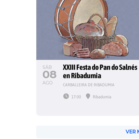
XXIII Festa do Pan do Salnés 
SÁB
08
en Ribadumia
AGO
CARBALLEIRA DE RIBADUMIA
17:00
Ribadumia
VER 