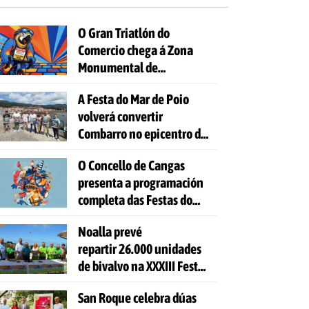
O Gran Triatlón do
Comercio chega á Zona
Monumental de
Pontevedra
A Festa do Mar de Poio
volverá convertir
Combarro no epicentro da
cultura mariñeira
O Concello de Cangas
presenta a programación
completa das Festas do
Cristo 2026
Noalla prevé
repartir 26.000 unidades
de bivalvo na XXXIII Festa
da Ostra
San Roque celebra dúas