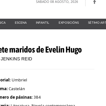
SÁBADO 08 AGOSTO, 2026
ICA
ESCENA
INFANTIL
EXPOSICIÓNS
SÉTIMO AR
iete maridos de Evelin Hugo
 JENKINS REID
orial:
Umbriel
oma:
Castelán
ero de páxinas:
384
eria:
Literatura. Novela contemporánea