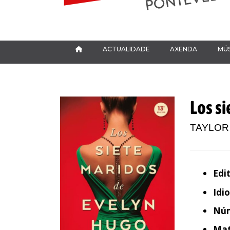
ACTUALIDADE
AXENDA
MÚS
Los s
TAYLOR
Edit
Idi
Núm
Mat