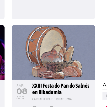
A
XXIII Festa do Pan do Salnés 
SÁB
08
en Ribadumia
AGO
32º FESTIVAL INTERNACIONAL DE JAZZ E BLUES DE PONTEVEDRA
CARBALLEIRA DE RIBADUMIA