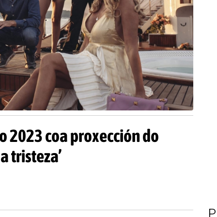
o 2023 coa proxección do
a tristeza’
P