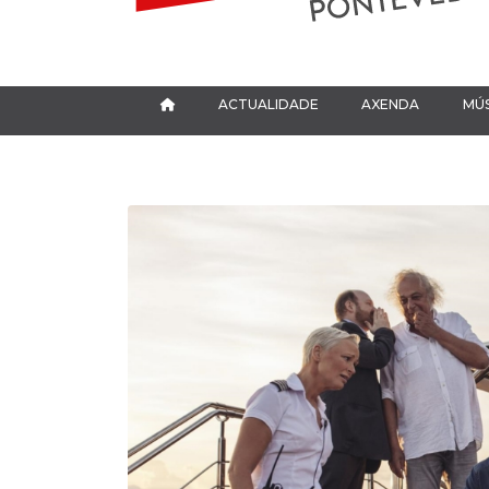
ACTUALIDADE
AXENDA
MÚS