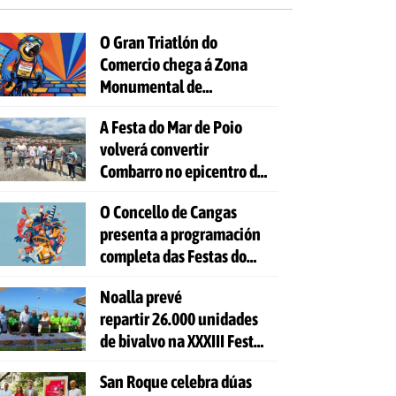
O Gran Triatlón do
Comercio chega á Zona
Monumental de
Pontevedra
A Festa do Mar de Poio
volverá convertir
Combarro no epicentro da
cultura mariñeira
O Concello de Cangas
presenta a programación
completa das Festas do
Cristo 2026
Noalla prevé
repartir 26.000 unidades
de bivalvo na XXXIII Festa
da Ostra
San Roque celebra dúas