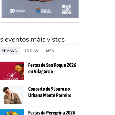
s eventos máis vistos
1 SEMANA
15 DÍAS
MES
Festas de San Roque 2026
en Vilagarcía
Concerto de 9Louro no
Urbana Monte Porreiro
Festas da Peregrina 2026