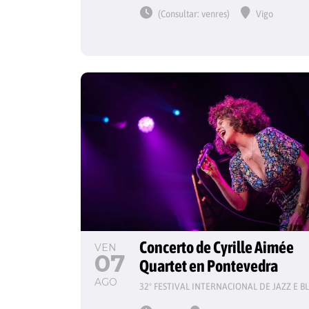
(Consultar: venres)
Vigo
Concerto de Cyrille Aimée 
VEN
07
Quartet en Pontevedra
AGO