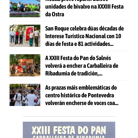
unidades de bivalvo na XXXIII Festa
da Ostra
San Roque celebra dúas décadas de
Interese Turístico Nacional con 10
días de festa e 81 actividades
gratuítas
A XXIII Festa do Pan do Salnés
volverá a encher a Carballeira de
Ribadumia de tradición,
gastronomía e actividades para
As prazas máis emblemáticas do
todas as idades
centro histórico de Pontevedra
volverán encherse de voces coa
celebración de 'Aquí Cántase'