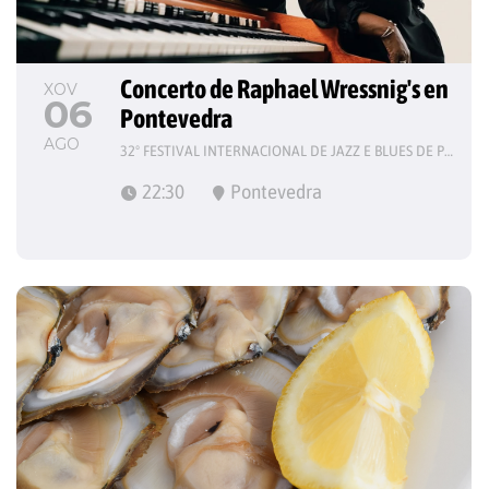
Concerto de Raphael Wressnig's en 
XOV
06
Pontevedra
AGO
32º FESTIVAL INTERNACIONAL DE JAZZ E BLUES DE PONTEVEDRA
22:30
Pontevedra