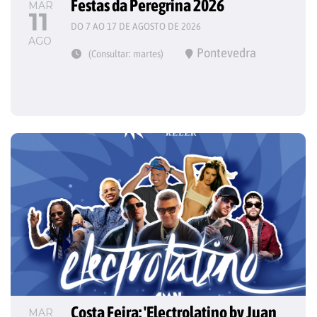
Festas da Peregrina 2026
MAR
11
DO 7 AO 17 DE AGOSTO DE 2026
AGO
Pontevedra
(Consultar: martes)
Costa Feira: 'Electrolatino by Juan 
MAR