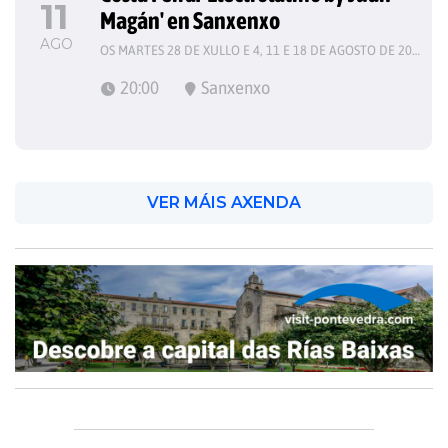
11
Magán' en Sanxenxo
AGO
OS MARTES 28 DE XULLO E 4, 11 E 18 DE AGOSTO DE 2026
20:00
Sanxenxo
VER MÁIS AXENDA