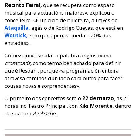
Recinto Feiral,
que se recupera como espazo
musical para actuacións maiores», explicou o
concelleiro. «É un ciclo de billeteira, a través de
Ataquilla
,
agás o de Rodrigo Cuevas, que está en
Woutick,
e do que apenas queda o 20% das
entradas».
Gómez quixo sinalar a palabra anglosaxona
crossroads,
como termo ben achado para definir
que é Resoan , porque «a programación enteira
atravesa camiños dun lado cara outro para facer
cousas novas e sorprendentes».
O primeiro dos concertos será o
22 de marzo,
ás 21
horas, no Teatro Principal, con
Kiki Morente,
dentro
da súa xira
Azabache.