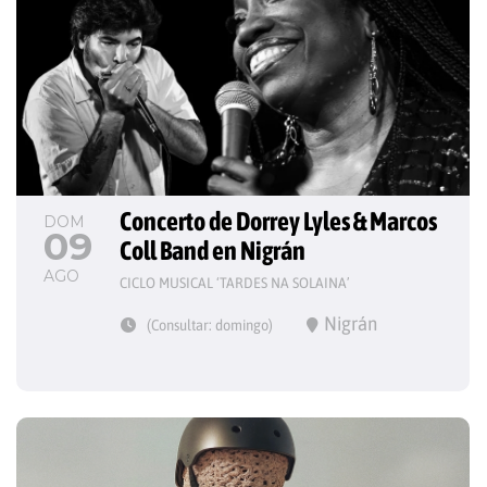
Concerto de Dorrey Lyles & Marcos 
DOM
09
Coll Band en Nigrán
AGO
CICLO MUSICAL ‘TARDES NA SOLAINA’
Nigrán
(Consultar: domingo)