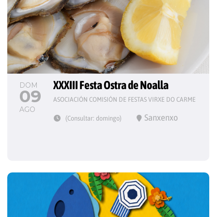
XXXIII Festa Ostra de Noalla
DOM
09
ASOCIACIÓN COMISIÓN DE FESTAS VIRXE DO CARME
AGO
Sanxenxo
(Consultar: domingo)