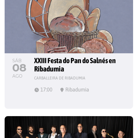
XXIII Festa do Pan do Salnés en 
SÁB
08
Ribadumia
AGO
CARBALLEIRA DE RIBADUMIA
17:00
Ribadumia