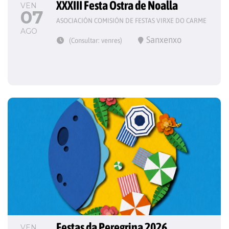
XXXIII Festa Ostra de Noalla
VEN
07
ASOCIACIÓN COMISIÓN DE FESTAS VIRXE DO CARME
AGO
Sanxenxo
(Consultar: venres)
Festas da Peregrina 2026
VEN