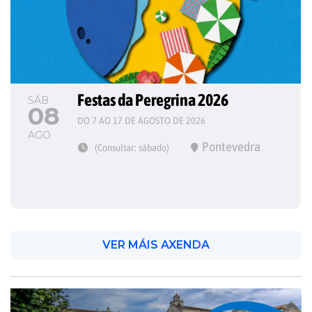
Festas da Peregrina 2026
SÁB
08
DO 7 AO 17 DE AGOSTO DE 2026
AGO
Pontevedra
(Consultar: sábado)
VER MÁIS AXENDA