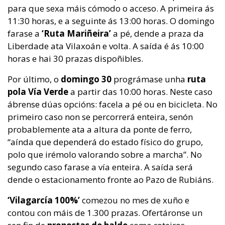
para que sexa máis cómodo o acceso. A primeira ás
11:30 horas, e a seguinte ás 13:00 horas. O domingo
farase a
‘Ruta Mariñeira’
a pé, dende a praza da
Liberdade ata Vilaxoán e volta. A saída é ás 10:00
horas e hai 30 prazas dispoñibles.
Por último, o
domingo 30
prográmase unha
ruta
pola Vía Verde
a partir das 10:00 horas. Neste caso
ábrense dúas opcións: facela a pé ou en bicicleta. No
primeiro caso non se percorrerá enteira, senón
probablemente ata a altura da ponte de ferro,
“aínda que dependerá do estado físico do grupo,
polo que irémolo valorando sobre a marcha”. No
segundo caso farase a vía enteira. A saída será
dende o estacionamento fronte ao Pazo de Rubiáns.
‘Vilagarcía 100%’
comezou no mes de xuño e
contou con máis de 1.300 prazas. Ofertáronse un