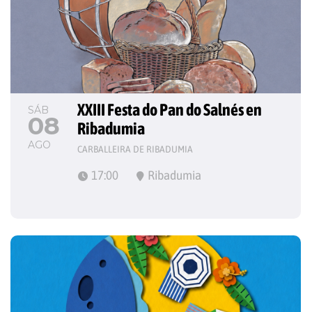
XXIII Festa do Pan do Salnés en 
SÁB
08
Ribadumia
AGO
CARBALLEIRA DE RIBADUMIA
17:00
Ribadumia