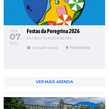
Festas da Peregrina 2026
VEN
07
DO 7 AO 17 DE AGOSTO DE 2026
AGO
Pontevedra
(Consultar: venres)
VER MÁIS AXENDA