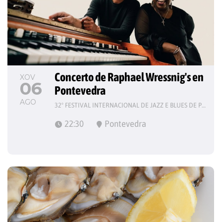
Concerto de Raphael Wressnig's en 
XOV
06
Pontevedra
AGO
32º FESTIVAL INTERNACIONAL DE JAZZ E BLUES DE PONTEVEDRA
22:30
Pontevedra