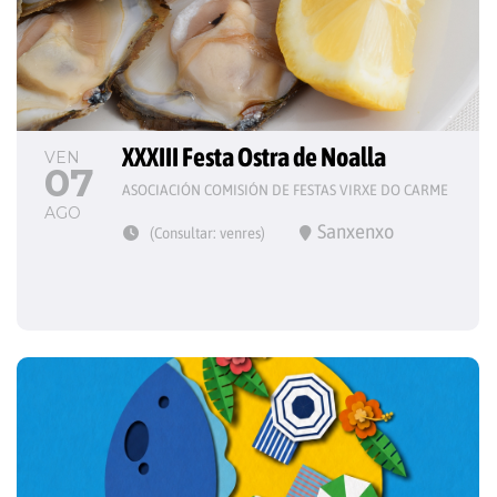
XXXIII Festa Ostra de Noalla
VEN
07
ASOCIACIÓN COMISIÓN DE FESTAS VIRXE DO CARME
AGO
Sanxenxo
(Consultar: venres)