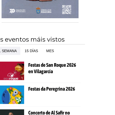
s eventos máis vistos
1 SEMANA
15 DÍAS
MES
Festas de San Roque 2026
en Vilagarcía
Festas da Peregrina 2026
Concerto de Al Safir no