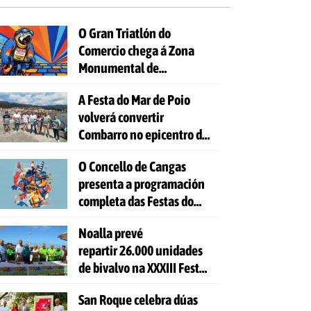
O Gran Triatlón do
Comercio chega á Zona
Monumental de
Pontevedra
A Festa do Mar de Poio
volverá convertir
Combarro no epicentro da
cultura mariñeira
O Concello de Cangas
presenta a programación
completa das Festas do
Cristo 2026
Noalla prevé
repartir 26.000 unidades
de bivalvo na XXXIII Festa
da Ostra
San Roque celebra dúas