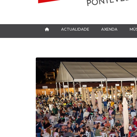
ACTUALIDADE
AXENDA
MÚS