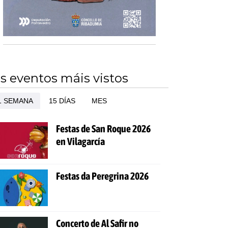
s eventos máis vistos
1 SEMANA
15 DÍAS
MES
Festas de San Roque 2026
en Vilagarcía
Festas da Peregrina 2026
Concerto de Al Safir no