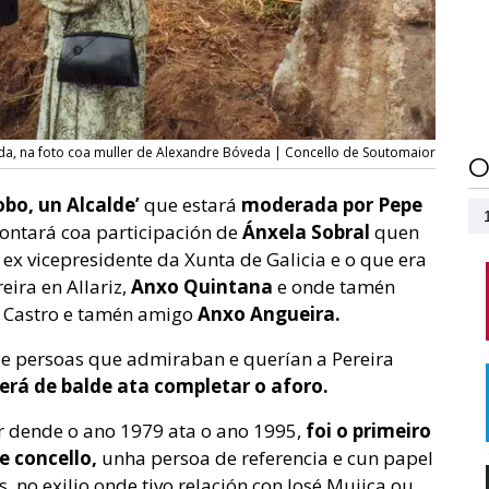
da, na foto coa muller de Alexandre Bóveda | Concello de Soutomaior
O
obo, un Alcalde’
que estará
moderada por
Pepe
contará coa participación de
Ánxela Sobral
quen
 ex vicepresidente da Xunta de Galicia e o que era
ira en Allariz,
Anxo Quintana
e onde tamén
e Castro e tamén amigo
Anxo Angueira.
s e persoas que admiraban e querían a Pereira
erá de balde ata completar o aforo.
 dende o ano 1979 ata o ano 1995,
foi o primeiro
e concello,
unha persoa de referencia e cun papel
, no exilio onde tivo relación con José Mujica ou