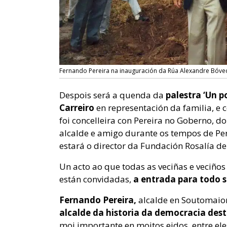
Fernando Pereira na inauguración da Rúa Alexandre Bóve
Despois será a quenda da
palestra ‘Un p
Carreiro
en representación da familia, e 
foi concelleira con Pereira no Goberno, do
alcalde e amigo durante os tempos de Pere
estará o director da Fundación Rosalía d
Un acto ao que todas as veciñas e veciño
están convidadas,
a entrada para todo s
Fernando Pereira,
alcalde en Soutomaior
alcalde da historia da democracia dest
moi importante en moitos eidos, entre eles