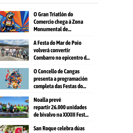
O Gran Triatlón do
Comercio chega á Zona
Monumental de
Pontevedra
A Festa do Mar de Poio
volverá convertir
Combarro no epicentro da
cultura mariñeira
O Concello de Cangas
presenta a programación
completa das Festas do
Cristo 2026
Noalla prevé
repartir 26.000 unidades
de bivalvo na XXXIII Festa
da Ostra
San Roque celebra dúas