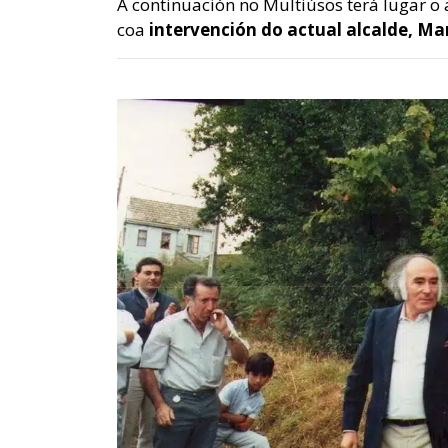
A continuación no Multiúsos terá lugar o
coa
intervención do actual alcalde, M