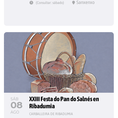
Sanxenxo
(Consultar: sábado)
XXIII Festa do Pan do Salnés en 
SÁB
08
Ribadumia
AGO
CARBALLEIRA DE RIBADUMIA