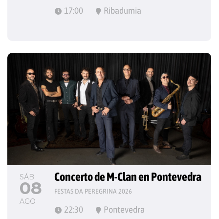
17:00
Ribadumia
Concerto de M-Clan en Pontevedra
SÁB
08
FESTAS DA PEREGRINA 2026
AGO
22:30
Pontevedra