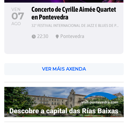
Concerto de Cyrille Aimée Quartet 
VEN
07
en Pontevedra
AGO
32º FESTIVAL INTERNACIONAL DE JAZZ E BLUES DE PONTEVEDRA
22:30
Pontevedra
VER MÁIS AXENDA