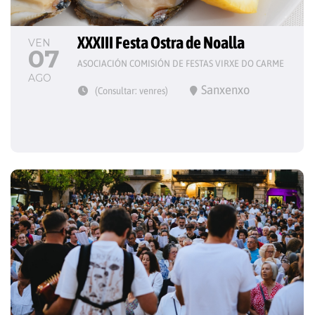
XXXIII Festa Ostra de Noalla
VEN
07
ASOCIACIÓN COMISIÓN DE FESTAS VIRXE DO CARME
AGO
Sanxenxo
(Consultar: venres)