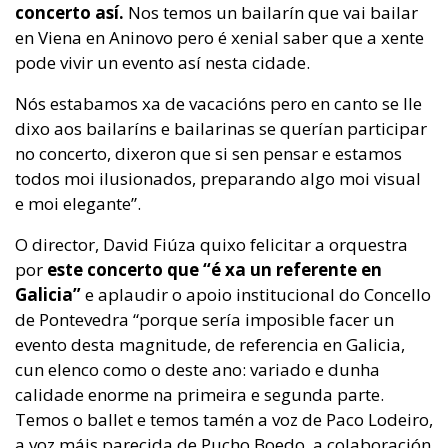
concerto así.
Nos temos un bailarín que vai bailar
en Viena en Aninovo pero é xenial saber que a xente
pode vivir un evento así nesta cidade.
Nós estabamos xa de vacacións pero en canto se lle
dixo aos bailaríns e bailarinas se querían participar
no concerto, dixeron que si sen pensar e estamos
todos moi ilusionados, preparando algo moi visual
e moi elegante”.
O director, David Fiúza quixo felicitar a orquestra
por
este concerto que “é xa un referente en
Galicia”
e aplaudir o apoio institucional do Concello
de Pontevedra “porque sería imposible facer un
evento desta magnitude, de referencia en Galicia,
cun elenco como o deste ano: variado e dunha
calidade enorme na primeira e segunda parte.
Temos o ballet e temos tamén a voz de Paco Lodeiro,
a voz máis parecida de Pucho Boedo, a colaboración