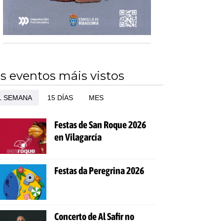
s eventos máis vistos
1 SEMANA
15 DÍAS
MES
Festas de San Roque 2026
en Vilagarcía
Festas da Peregrina 2026
Concerto de Al Safir no