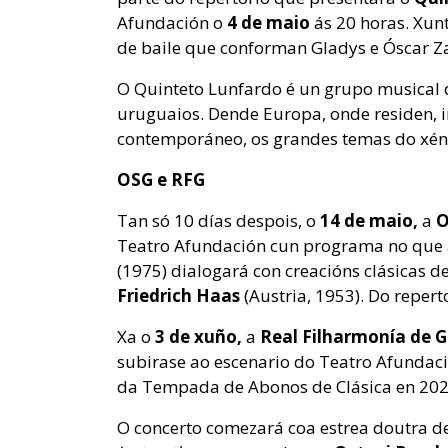
Afundación o
4 de maio
ás 20 horas. Xunt
de baile que conforman Gladys e Óscar Za
O Quinteto Lunfardo é un grupo musical 
uruguaios. Dende Europa, onde residen, 
contemporáneo, os grandes temas do xén
OSG e RFG
Tan só 10 días despois, o
14 de maio,
a
O
Teatro Afundación cun programa no que
(1975) dialogará con creacións clásicas d
Friedrich Haas
(Austria, 1953). Do reper
Xa o
3 de xuño,
a
Real Filharmonía de G
subirase ao escenario do Teatro Afundac
da Tempada de Abonos de Clásica en 202
O concerto comezará coa estrea doutra d