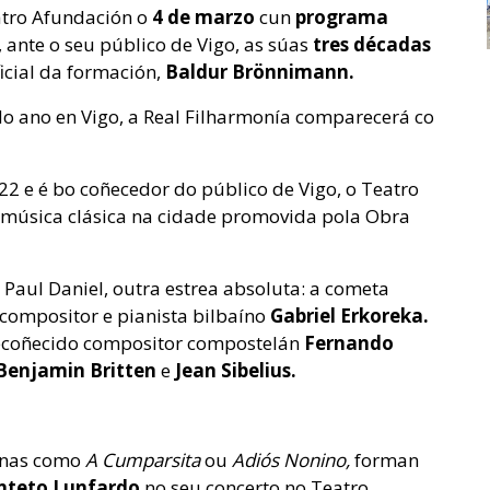
atro Afundación o
4 de marzo
cun
programa
 ante o seu público de Vigo, as súas
tres décadas
icial da formación,
Baldur Brönnimann.
 do ano en Vigo, a Real Filharmonía comparecerá co
022 e é bo coñecedor do público de Vigo, o Teatro
 música clásica na cidade promovida pola Obra
 Paul Daniel, outra estrea absoluta: a cometa
 compositor e pianista bilbaíno
Gabriel Erkoreka.
ecoñecido compositor compostelán
Fernando
Benjamin Britten
e
Jean Sibelius.
inas como
A Cumparsita
ou
Adiós Nonino,
forman
nteto Lunfardo
no seu concerto no Teatro