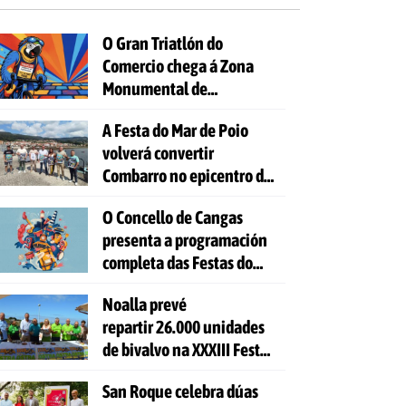
O Gran Triatlón do
Comercio chega á Zona
Monumental de
Pontevedra
A Festa do Mar de Poio
volverá convertir
Combarro no epicentro da
cultura mariñeira
O Concello de Cangas
presenta a programación
completa das Festas do
Cristo 2026
Noalla prevé
repartir 26.000 unidades
de bivalvo na XXXIII Festa
da Ostra
San Roque celebra dúas