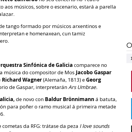
o aos músicos, sobre o escenario, estará a parella
lazar.
de tango formado por músicos arxentinos e
interpretan e homenaxean, cun tamiz
ero.
O
rquestra Sinfónica de Galicia
comparece no
 a música do compositor de Mos
Jacobo Gaspar
e
Richard Wagner
(Alemaña, 1813) e
Georg
torio de Gaspar, interpretarán
Ars Umbrae.
alicia,
de novo con
Baldur Brönnimann
á batuta,
ión para poñer o ramo musical á primeira metade
6.
e cometas da RFG: trátase da peza
I love sounds