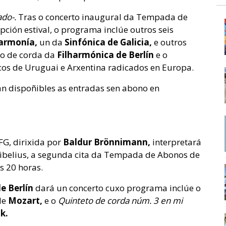
ado-.
Tras o concerto inaugural da Tempada de
pción estival, o programa inclúe outros seis
harmonía,
un da
Sinfónica de Galicia,
e outros
 o de corda da
Filharmónica de Berlín
e o
os de Uruguai e Arxentina radicados en Europa.
tán dispoñibles as entradas sen abono en
FG, dirixida por
Baldur Brönnimann,
interpretará
Sibelius, a segunda cita da Tempada de Abonos de
s 20 horas.
e Berlín
dará un concerto cuxo programa inclúe o
de
Mozart,
e o
Quinteto de corda núm. 3 en mi
k.