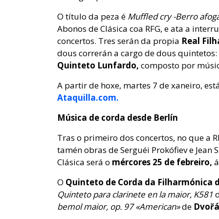
O título da peza é
Muffled cry -Berro afog
Abonos de Clásica coa RFG, e ata a interru
concertos. Tres serán da propia
Real Fil
dous correrán a cargo de dous quintetos:
Quinteto Lunfardo,
composto por músic
A partir de hoxe, martes 7 de xaneiro, es
Ataquilla.com.
Música de corda desde Berlín
Tras o primeiro dos concertos, no que a R
tamén obras de Serguéi Prokófiev e Jean 
Clásica será o
mércores 25 de febreiro,
á
O
Quinteto de Corda da Filharmónica d
Quinteto para clarinete en la maior, K581
bemol maior, op. 97 «American»
de
Dvořá