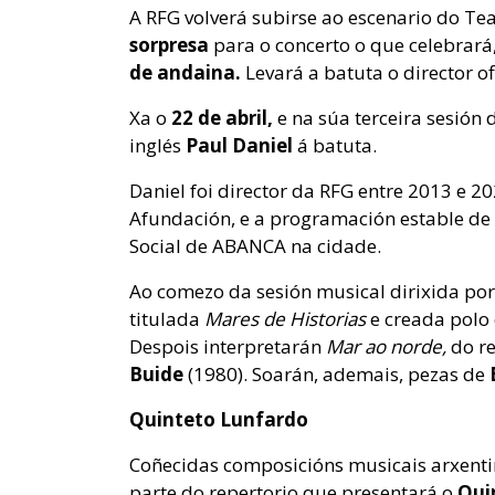
A RFG volverá subirse ao escenario do Te
sorpresa
para o concerto o que celebrará,
de andaina.
Levará a batuta o director of
Xa o
22 de abril,
e na súa terceira sesión
inglés
Paul Daniel
á batuta.
Daniel foi director da RFG entre 2013 e 2
Afundación, e a programación estable de
Social de ABANCA na cidade.
Ao comezo da sesión musical dirixida por
titulada
Mares de Historias
e creada polo
Despois interpretarán
Mar ao norde,
do r
Buide
(1980). Soarán, ademais, pezas de
Quinteto Lunfardo
Coñecidas composicións musicais arxent
parte do repertorio que presentará o
Qui