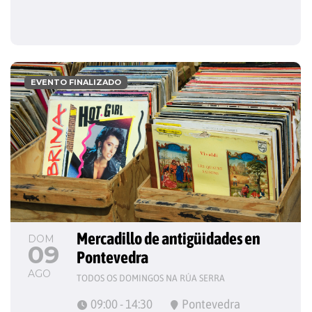
EVENTO FINALIZADO
Mercadillo de antigüidades en 
DOM
09
Pontevedra
AGO
TODOS OS DOMINGOS NA RÚA SERRA
09:00 - 14:30
Pontevedra