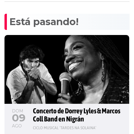
Está pasando!
Concerto de Dorrey Lyles & Marcos 
DOM
09
Coll Band en Nigrán
AGO
CICLO MUSICAL ‘TARDES NA SOLAINA’